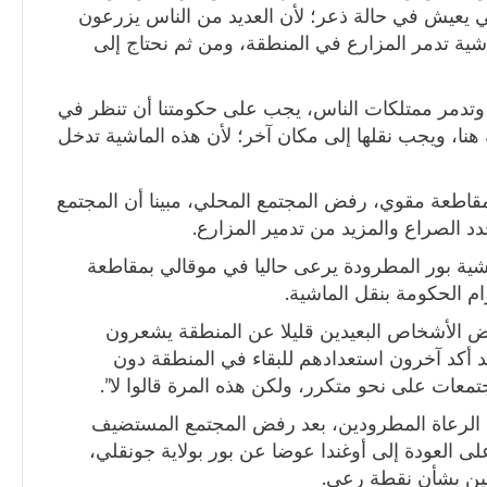
 يعيش في حالة ذعر؛ لأن العديد من الناس يزرعون
ية تدمر المزارع في المنطقة، ومن ثم نحتاج إلى
وتدمر ممتلكات الناس، يجب على حكومتنا أن تنظر في
 هنا، ويجب نقلها إلى مكان آخر؛ لأن هذه الماشية تدخل
مقاطعة مقوي، رفض المجتمع المحلي، مبينا أن المجتمع
الصراع والمزيد من تدمير المزارع.
ر من 5000 رأس من ماشية بور المطرودة يرعى حاليا في موقالي بمقاطعة
ام الحكومة بنقل الماشية.
 الأشخاص البعيدين قليلا عن المنطقة يشعرون
د أكد آخرون استعدادهم للبقاء في المنطقة دون
معات على نحو متكرر، ولكن هذه المرة قالوا لا”.
الرعاة المطرودين، بعد رفض المجتمع المستضيف
 العودة إلى أوغندا عوضا عن بور بولاية جونقلي،
يين بشأن نقطة رعي.