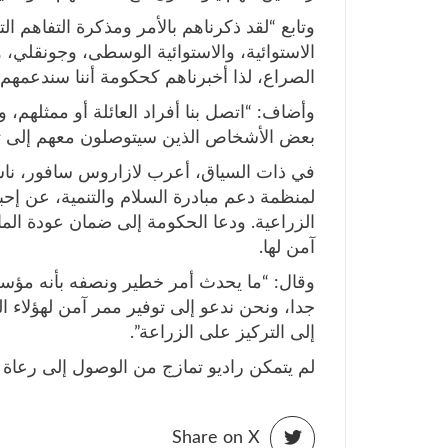
وتابع “لقد ذكرناهم بالأمر ومذكرة التفاهم 
الاستوائية، والاستوائية الوسطى، وجونقلي، وإد
الصراع، لذا أخبرناهم كحكومة أننا سندعمهم 
وأضاف: “اتصل بنا أفراد العائلة أو ممثلهم، و
بعض الأشخاص الذين سيتوصلون معهم إلى ت
في ذات السياق، أعرب لازاروس سافور، ناشط
لمنظمة دعم مبادرة السلام والتنمية، عن إح
الزراعية. ودعا الحكومة إلى ضمان عودة الما
آمن لها.
وقال: “ما يحدث أمر خطير ونصفه بأنه مؤسف
جدا، ونحن ندعو إلى توفير ممر آمن لهؤلاء ال
إلى التركيز على الزراعة”.
لم يتمكن راديو تمازج من الوصول إلى رعاة ا
Share on X