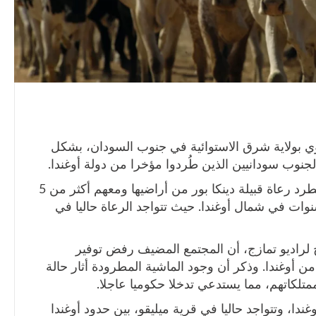
 بولاية شرق الاستوائية في جنوب السودان، بشكل
نوب سودانيين الذين طُردوا مؤخرا من دولة أوغندا.
الأسبوع الماضي قامت السلطات الأوغندية بطرد رعاة قبيلة دينكا بور من أراضيها ومعهم أكثر من 5
ات في شمال أوغندا. حيث تتواجد الرعاة حاليا في
لراديو تمازج، أن المجتمع المضيف رفض توفير
ن أوغندا. وذكر أن وجود الماشية المطرودة أثار حالة
لكاتهم، مما يستدعي تدخلا حكوميا عاجلا.
ا، وتتواجد حاليا في قرية ميليقو، بين حدود أوغندا