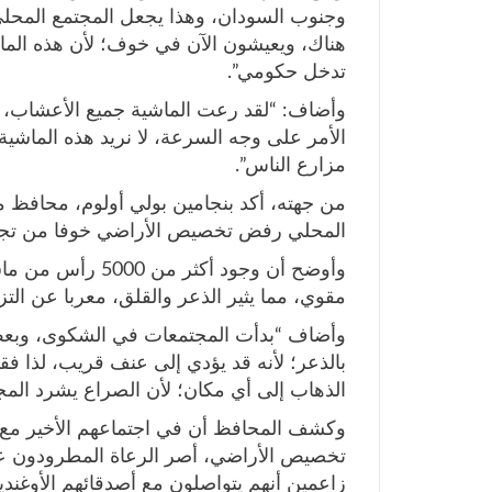
وجنوب السودان، وهذا يجعل المجتمع المحلي
هناك، ويعيشون الآن في خوف؛ لأن هذه الماش
تدخل حكومي”.
وأضاف: “لقد رعت الماشية جميع الأعشاب، 
الأمر على وجه السرعة، لا نريد هذه الماشية
مزارع الناس”.
من جهته، أكد بنجامين بولي أولوم، محافظ 
المحلي رفض تخصيص الأراضي خوفا من تجدد 
وأوضح أن وجود أكث
مقوي، مما يثير الذعر والقلق، معربا عن التز
وأضاف “بدأت المجتمعات في الشكوى، وبعض
بالذعر؛ لأنه قد يؤدي إلى عنف قريب، لذا فق
الذهاب إلى أي مكان؛ لأن الصراع يشرد المجت
وكشف المحافظ أن في اجتماعهم الأخير مع 
تخصيص الأراضي، أصر الرعاة المطرودون على
زاعمين أنهم يتواصلون مع أصدقائهم الأوغند