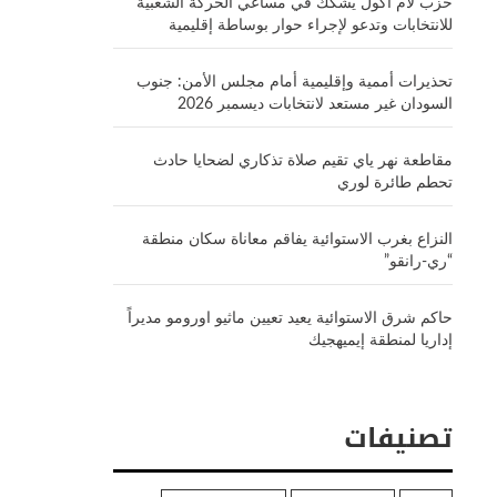
حزب لام أكول يشكك في مساعي الحركة الشعبية
للانتخابات وتدعو لإجراء حوار بوساطة إقليمية
تحذيرات أممية وإقليمية أمام مجلس الأمن: جنوب
السودان غير مستعد لانتخابات ديسمبر 2026
مقاطعة نهر ياي تقيم صلاة تذكاري لضحايا حادث
تحطم طائرة لوري
النزاع بغرب الاستوائية يفاقم معاناة سكان منطقة
“ري-رانقو”
حاكم شرق الاستوائية يعيد تعيين ماثيو اورومو مديراً
إداريا لمنطقة إيميهجيك
تصنيفات