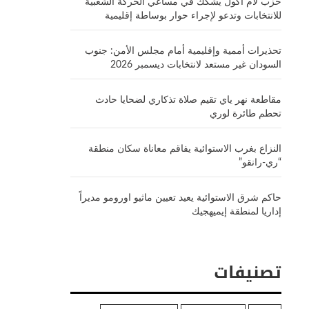
حزب لام أكول يشكك في مساعي الحركة الشعبية
للانتخابات وتدعو لإجراء حوار بوساطة إقليمية
تحذيرات أممية وإقليمية أمام مجلس الأمن: جنوب
السودان غير مستعد لانتخابات ديسمبر 2026
مقاطعة نهر ياي تقيم صلاة تذكاري لضحايا حادث
تحطم طائرة لوري
النزاع بغرب الاستوائية يفاقم معاناة سكان منطقة
“ري-رانقو”
حاكم شرق الاستوائية يعيد تعيين ماثيو اورومو مديراً
إداريا لمنطقة إيميهجيك
تصنيفات