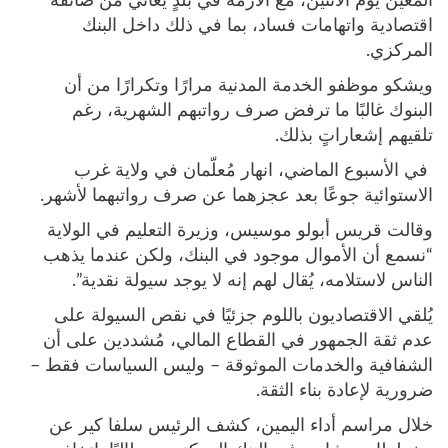
المُعيّن يوم الاثنين، مع الأزمة في بلدٍ يُعاني من ضائقة
اقتصادية واتهامات فساد، بما في ذلك داخل البنك
المركزي.
ويشكو موظفو الخدمة المدنية مرارًا وتكرارًا من أن
البنوك غالبًا ما ترفض صرف رواتبهم الشهرية، رغم
تلقيهم إشعاراتٍ بذلك.
في الأسبوع الماضي، انهار مُعلّمان في ولاية غرب
الاستوائية جوعًا بعد عجزهما عن صرف رواتبهما لأشهر.
وقالت قريس أبولو موسيس، وزيرة التعليم في الولاية
“نسمع أن الأموال موجود في البنك، ولكن عندما يذهب
الناس لاستلامه، يُقال لهم إنه لا يوجد سيولة نقدية”.
يُلقي الاقتصاديون باللوم جزئيًا في نقص السيولة على
عدم ثقة الجمهور في القطاع المالي، مُشددين على أن
الشفافية والخدمات الموثوقة – وليس السياسات فقط –
ضرورية لإعادة بناء الثقة.
خلال مراسم أداء اليمين، كشف الرئيس سلفا كير عن