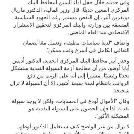
وفي حديثه خلال حفل أداء اليمين لمحافظ البنك
المركزي المعين حديثًا، قال وزير المالية، الدكتور ماريال
دونقرين آتير، إن النقص مستمر رغم الجهود السياسية
المنسقة بين وزارته والبنك المركزي لتحقيق الاستقرار
الاقتصادي منذ العام الماضي.
واضاف “لدينا سياسات مطبقة، ونعمل معًا لضمان
التعافي الكامل في أسرع وقت ممكن”.
وحذر آتير محافظ البنك المركزي الجديد، الدكتور أديس
أبابا أوطو، من أن معالجة أزمة السيولة النقدية ستشكل
تحديًا رئيسيًا، مشيراً إلى أنه على الرغم من دفع
الرواتب بانتظام لمدة سبعة أشهر، إلا أن السيولة لا تزال
شحيحة.
وقال “الأموال تُودع في الحسابات، ولكن لا يوجد سيولة
نقدية. لذا فإن الحصول على السيولة النقدية هو
المشكلة الأكبر”.
لا يزال من غير الواضح كيف سيتعامل الدكتور أوطو،