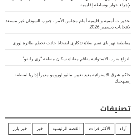
لإجراء حوار بوساطة إقليمية
تحذيرات أممية وإقليمية أمام مجلس الأمن: جنوب السودان غير مستعد
لانتخابات ديسمبر 2026
مقاطعة نهر ياي تقيم صلاة تذكاري لضحايا حادث تحطم طائرة لوري
النزاع بغرب الاستوائية يفاقم معاناة سكان منطقة “ري-رانقو”
حاكم شرق الاستوائية يعيد تعيين ماثيو اورومو مديراً إداريا لمنطقة
إيميهجيك
تصنيفات
آراء
الأكثر قراءة
القصة الرئيسية
خبر
خبر بارز