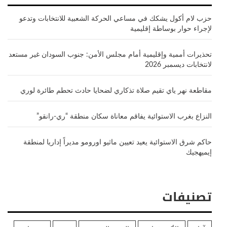
حزب لام أكول يشكك في مساعي الحركة الشعبية للانتخابات وتدعو
لإجراء حوار بوساطة إقليمية
تحذيرات أممية وإقليمية أمام مجلس الأمن: جنوب السودان غير مستعد
لانتخابات ديسمبر 2026
مقاطعة نهر ياي تقيم صلاة تذكاري لضحايا حادث تحطم طائرة لوري
النزاع بغرب الاستوائية يفاقم معاناة سكان منطقة “ري-رانقو”
حاكم شرق الاستوائية يعيد تعيين ماثيو اورومو مديراً إداريا لمنطقة
إيميهجيك
تصنيفات