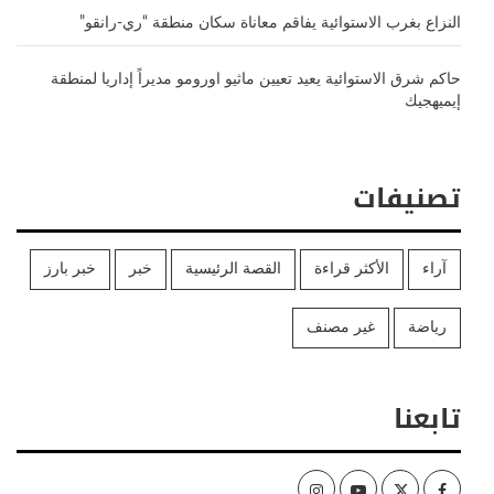
النزاع بغرب الاستوائية يفاقم معاناة سكان منطقة “ري-رانقو”
حاكم شرق الاستوائية يعيد تعيين ماثيو اورومو مديراً إداريا لمنطقة
إيميهجيك
تصنيفات
آراء
الأكثر قراءة
القصة الرئيسية
خبر
خبر بارز
رياضة
غير مصنف
تابعنا
Instagram
Youtube
Twitter
Facebook