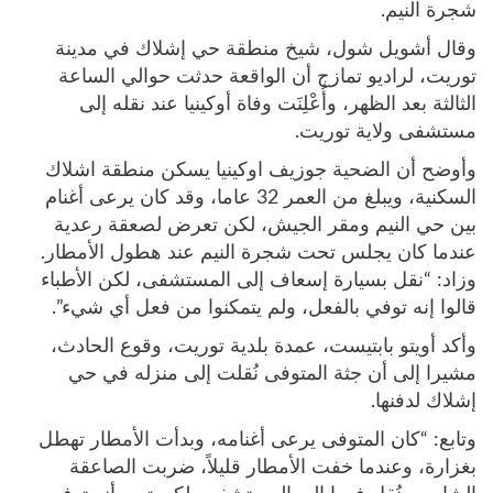
شجرة النيم.
وقال أشويل شول، شيخ منطقة حي إشلاك في مدينة
توريت، لراديو تمازج أن الواقعة حدثت حوالي الساعة
الثالثة بعد الظهر، وأُعْلِنَت وفاة أوكينيا عند نقله إلى
مستشفى ولاية توريت.
وأوضح أن الضحية جوزيف اوكينيا يسكن منطقة اشلاك
السكنية، ويبلغ من العمر 32 عاما، وقد كان يرعى أغنام
بين حي النيم ومقر الجيش، لكن تعرض لصعقة رعدية
عندما كان يجلس تحت شجرة النيم عند هطول الأمطار.
وزاد: “نقل بسيارة إسعاف إلى المستشفى، لكن الأطباء
قالوا إنه توفي بالفعل، ولم يتمكنوا من فعل أي شيء”.
وأكد أويتو بابتيست، عمدة بلدية توريت، وقوع الحادث،
مشيرا إلى أن جثة المتوفى نُقلت إلى منزله في حي
إشلاك لدفنها.
وتابع: “كان المتوفى يرعى أغنامه، وبدأت الأمطار تهطل
بغزارة، وعندما خفت الأمطار قليلاً، ضربت الصاعقة