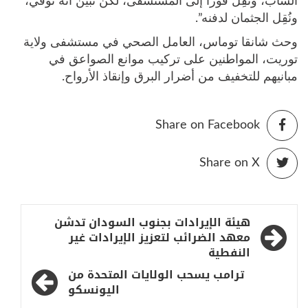
الشاب، ونُقِل فورا إلى المستشفى، لكن تبين أنه توفي،
ونُقِل الجثمان لدفنه”.
وحث شانقا توماس، العامل الصحي في مستشفى ولاية
توريت، المواطنين على تركيب موانع الصواعق في
مبانيهم للتخفيف من أضرار البرق وإنقاذ الأرواح.
Share on Facebook
Share on X
تصفّح
هيئة الإيرادات بجنوب السودان تدشن
المقالات
معهد الضرائب لتعزيز الإيرادات غير
النفطية
ترامب يسحب الولايات المتحدة من
اليونسكو