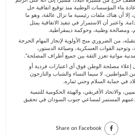
عطف حرج من مسيرة البلاد، مشيراً إلى أنه على الرغم
دة بناء المؤسسات الوطنية منذ توقيع اتفاقية حل
إلا أن هناك ملفات رئيسية ما تزال عالقة، وهو ما
مة. واعتبر أن الاستمرار في تنفيذ الاتفاقية يمثل
م، ومصالحة وطنية، وحوكمة ديمقراطية.
تقبله، من الضروري منح الأولوية لإنجاز المهام الحرجة
، وتوحيد القوات العسكرية، وصياغة الدستور،
دنية مواتية تعزز الثقة بين جميع أطراف المصلحة”.
إعلاء مصلحة الوطن فوق أي اعتبارات فردية أو
من المواطنين، لا سيما النساء والشباب والنازحون
بلاد في حماية السلام وجني ثماره.
ميين، والاتحاد الأفريقي، والهيئة الحكومية للتنمية
ين لدعمهم المستمر لمساعي جنوب السودان في تحقيق
Share on Facebook