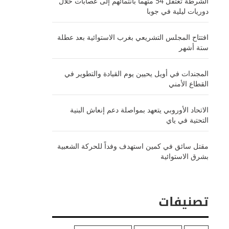
الشرطة تعتقل 54 متهماً بانتمائهم إلى عصابات خلال
دوريات ليلية في جوبا
افتتاح المجلس التشريعي بغرب الاستوائية بعد عطلة
ستة أشهر
المجندات في أويل يحيين يوم القيادة والتطوير في
القطاع الأمني
الاتحاد الأوروبي يتعهد بمواصلة دعم إنعاش البنية
التحتية في ياي
مقتل سائق في كمين استهدف وفداً للحركة الشعبية
بشرق الاستوائية
تصنيفات