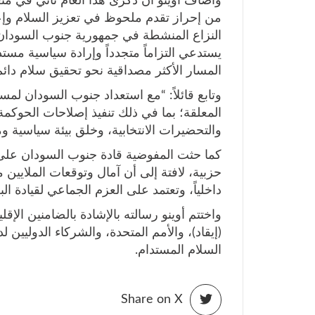
وأضاف أوينو أن ذكرى هذا العام تأتي في من
من إحراز تقدم ملحوظ في تعزيز السلام وإعا
النزاع المنشطة في جمهورية جنوب السودان، 
يستدعي التزاماً متجدداً وإرادة سياسية مستدا
المسار الأكثر مصداقية نحو تحقيق سلام دائ
وتابع قائلاً: “مع استعداد جنوب السودان لمس
المعلقة؛ بما في ذلك تنفيذ إصلاحات الحوكمة
والتحضيرات الانتخابية، وخلق بيئة سياسية وم
كما حثت المفوضية قادة جنوب السودان على 
حزبية، لافتة إلى أن آمال وتوقعات الملايين 
داخلياً، وتعتمد على العزم الجماعي لقيادة ال
واختتم أوينو رسالته بالإشادة بالضامنين الإقلي
(إيقاد)، والأمم المتحدة، والشركاء الدولي
السلام المستدام.
Share on X