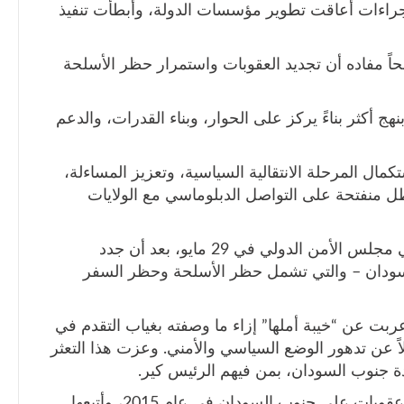
إجراءات أعاقت تطوير مؤسسات الدولة، وأبطأت تنفيذ
حاً مفاده أن تجديد العقوبات واستمرار حظر الأسلحة
ج أكثر بناءً يركز على الحوار، وبناء القدرات، والدعم
مال المرحلة الانتقالية السياسية، وتعزيز المساءلة،
تظل منفتحة على التواصل الدبلوماسي مع الولايات
وجاء هذا البيان رداً على تصريحات لوسيتا في مجلس الأمن الدولي في 29 مايو، بعد أن جدد
ودان – والتي تشمل حظر الأسلحة وحظر السفر
ربت عن “خيبة أملها” إزاء ما وصفته بغياب التقدم في
لاً عن تدهور الوضع السياسي والأمني. وعزت هذا التعثر
دة جنوب السودان، بمن فيهم الرئيس كير.
يُذكر أن مجلس الأمن الدولي كان قد فرض عقوبات على جنوب السودان في عام 2015، وأتبعها