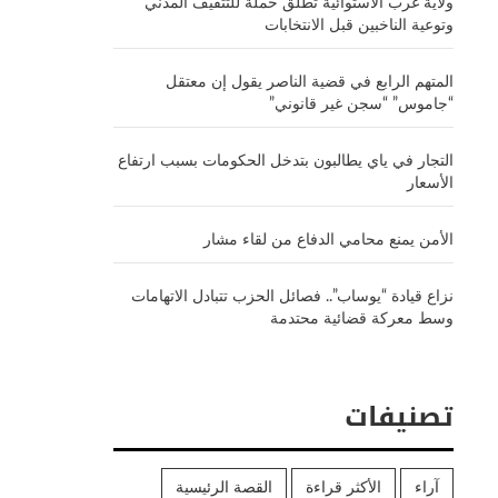
ولاية غرب الاستوائية تطلق حملة للتثقيف المدني
وتوعية الناخبين قبل الانتخابات
المتهم الرابع في قضية الناصر يقول إن معتقل
“جاموس” “سجن غير قانوني”
التجار في ياي يطالبون بتدخل الحكومات بسبب ارتفاع
الأسعار
الأمن يمنع محامي الدفاع من لقاء مشار
نزاع قيادة “يوساب”.. فصائل الحزب تتبادل الاتهامات
وسط معركة قضائية محتدمة
تصنيفات
آراء
الأكثر قراءة
القصة الرئيسية