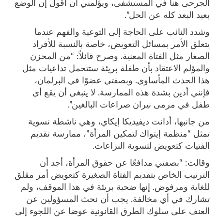
الجرحى هنا في المستشفى، ويؤلمني أن أقول إن الوضع
بعيد البعد كله عن الحل”.
وشدد النائب على الحاجة إلى التوعية والفهم عندما
يتعلق الأمر بمسائل التعويض، خاصة بالنسبة للأفراد
الصغار مثل الفتاة المعنية. وصرح قائلاً: “من المحزن
والمؤلم الاعتقاد بأن طفلة بريئة ستتحمل تداعيات مثل
هذا الحدث المأساوي. وبصفتي عضوًا في البرلمان،
فإنني أدين بشدة هذه الممارسة. لا ينبغي أن يقع أي
طفل في مرمى نيران صراعات البالغين”.
من جانبها، أدانت ديفيديكا إيكاي، وهي ناشطة نسوية
تمثل “منظمة إيتواك لتمكين المرأة”، ممارسة تقديم
الفتيات كتعويض لتسوية النزاعات.
وقالت: “بصفتي مدافعًا عن حقوق المرأة، أجد أن
الترتيب الخاص بتقديم الفتاة الصغيرة كتعويض أمر مقلق
للغاية ومرفوض. إنها ضحية بريئة في هذا الموقف، ولم
تشارك في أي مخالفة. يجب أن نحث المسؤولين عن
العنف على سلوك الطرق القانونية عوضا عن اللجوء إلى