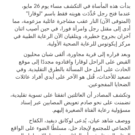
بدأت هذه المأساة في التكشف مساء يوم 26 مايو،
عندما فتح رجل حُدِّدَت هويته فقط باسم “لوقارا”
(المتوفى الآن) النار عقب مشاجرة عائلية مزعومة، مما
أدى إلى مقتل رجل وامرأة فورا، في حين أصيب اثنان
آخران بجروح خطيرة، ويتلقيان الآن الرعاية الطبية في
مركز إيكوتوس للرعاية الصحية الأولية.
وبعد فراره إلى قرية مجاورة، ألقى شبان محليون
القبض على الراحل لوقارا واقتادوه مجددًا إلى موقع
الحادث على أمل حل المسألة بالطرق التقليدية. وفي
تصعيد للأحداث، قُتل هو الآخر على أيدي أفراد عائلات
الضحايا المفجوعين.
وتكشف المصادر أن العائلتين اتفقتا على تسوية تقليدية،
تضمنت على نحو صادم تعويض المصابين عبر إسناد
مسؤولية رعاية الفتاة الصغيرة إليهم.
ووصف شاهد عيان، يُدعى لوكانق ديفيد، الكفاح
الجماعي للمجتمع لإيجاد حل، مسلطًا الضوء على الواقع