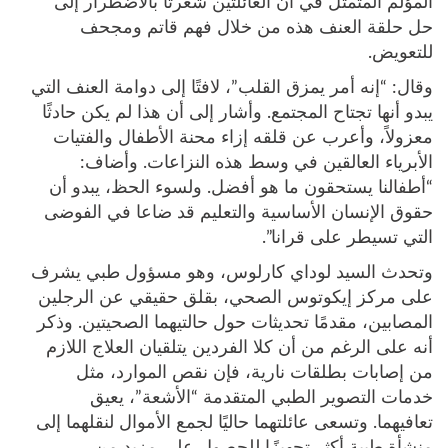
المؤلم المتمثل في أن العائلتين شعرتا بالاضطرار إلى
حل حلقة العنف هذه من خلال فهم قاتم ومجحف
للتعويض.
وقال: “إنه أمر يمزق القلب”، لافتًا إلى دوامة العنف التي
يبدو أنها تجتاح المجتمع. وأشار إلى أن هذا لم يكن حادثًا
معزولاً، وأعرب عن قلقه إزاء محنة الأطفال والفتيات
الأبرياء العالقين في وسط هذه النزاعات. وأضاف:
“أطفالنا يستحقون ما هو أفضل. ولسوء الحظ، يبدو أن
حقوق الإنسان الأساسية والتعليم قد ضاعا في الفوضى
التي تسيطر على قرانا”.
وتحدث السيد لوداي كارلوس، وهو مسؤول طبي يشرف
على مركز إيكوتوس الصحي، بقلق حقيقي عن الرجلين
المصابين، مقدمًا تحديثات حول حالتيهما الصحيتين. وذكر
أنه على الرغم من أن كلا الفردين يتلقيان العلاج اللازم
من إصابات بطلقات نارية، فإن نقص الموارد، مثل
خدمات التصوير الطبي المتقدمة “الأشعة”، يعيق
تعافيهما. وتسعى عائلتهما حاليًا لجمع الأموال لنقلهما إلى