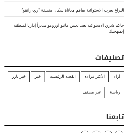
النزاع بغرب الاستوائية يفاقم معاناة سكان منطقة “ري-رانقو”
حاكم شرق الاستوائية يعيد تعيين ماثيو اورومو مديراً إداريا لمنطقة
إيميهجيك
تصنيفات
آراء
الأكثر قراءة
القصة الرئيسية
خبر
خبر بارز
رياضة
غير مصنف
تابعنا