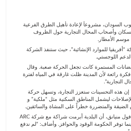
وب السودان، مشروعاً لإعادة تأهيل الطرق الفرعية
لسكان وأصحاب المحال التجارية حول الظروف
 موسم الأمطار.
 “أفريقيا للموارد الإنشائية”، حيث ستنفذ الشركة
الدعم اللوجستي.
يضانات المستمرة كانت تجعل الحركة صعبة. وقال
كرة رائعة لأن المدينة ظلت غارقة في المياه لفترة
 التجارية”.
إن هذه التحسينات ستعزز التجارة، وتسهل حركة
إصلاحات ليشمل المناطق السكنية مثل “ملكية” و
لضيقة والمتضررة خطراً على المشاة والسائقين.
من جانبه، أوضح عمدة مدينة رومبيك، أكول فول منيانق، أن البلدية أبرمت شراكة مع شركة ARC
ما توفر الحكومة الوقود والحوافز. وأضاف: “لم ندفع