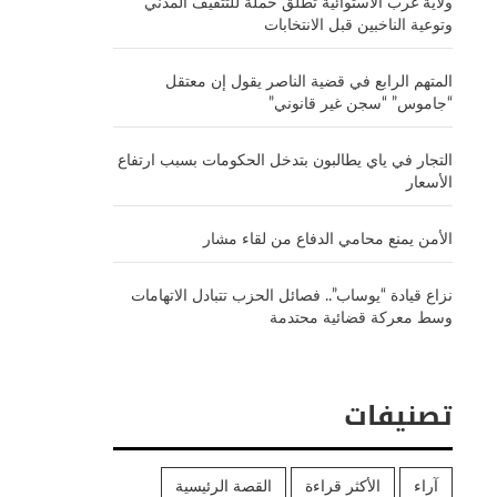
ولاية غرب الاستوائية تطلق حملة للتثقيف المدني
وتوعية الناخبين قبل الانتخابات
المتهم الرابع في قضية الناصر يقول إن معتقل
“جاموس” “سجن غير قانوني”
التجار في ياي يطالبون بتدخل الحكومات بسبب ارتفاع
الأسعار
الأمن يمنع محامي الدفاع من لقاء مشار
نزاع قيادة “يوساب”.. فصائل الحزب تتبادل الاتهامات
وسط معركة قضائية محتدمة
تصنيفات
آراء
الأكثر قراءة
القصة الرئيسية