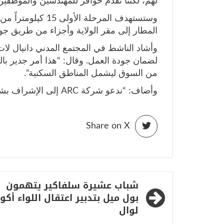
لهم، لكننا نقدم حوافز للمهندسين والموظفين”
وستستهدف المرحلة ا
المطار إلى مقر الولاية وأجزاء من طريق جوب
وأشاد الناشط في المجتمع المدني دانيال لا
لضمان جودة العمل. وقال: “هذا أمر جدير بالثن
من السوق ليشمل المناطق السكنية”.
وأضاف: “ندعو شركة ARC إلى الإشراف بشكل صحيح على البناء لتجنب العمل دون المستوى”.
Share on X
تصفّح
شباب عشيرة سلفاكير يتهمون
المقالات
بول ميل بتدبير اعتقال اللواء أكو
لوال