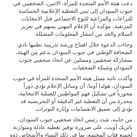
دعت هيئة الأمم المتحدة للمرأة، الاثنين، الصحفيين في
جنوب السودان إلى تبني التغطية الإعلامية الحساسة
للنزاعات والمراعية للنوع الاجتماعي قبل الانتخابات
المرتقبة، مؤكدة أن الإعلام المهني يسهم في تعزيز
السلام والحد من انتشار المعلومات المضللة.
وجاءت الدعوة خلال افتتاح ورشة تدريبية نظمها نادي
الصحافة الوطني في جنوب السودان بدعم من الهيئة،
بمشاركة صحفيين وممثلين عن اتحاد صحفيي جنوب
السودان وشبكة الصحفيات.
وأكدت نائبة ممثل هيئة الأمم المتحدة للمرأة في جنوب
السودان، هولدا أوما، أن وسائل الإعلام تؤدي دوراً
محورياً في تشكيل فهم المواطنين للعملية الانتخابية،
محذرة من أن التغطية غير الدقيقة أو التحريضية قد
تؤدي إلى تعميق الانقسامات وإثارة التوترات.
من جانبه، شدد رئيس اتحاد صحفيي جنوب السودان،
باتريك أويت، على ضرورة توفير تغطية عادلة ومتوازنة
لجميع فئات المجتمع، بما في ذلك النساء والأشخاص ذوو