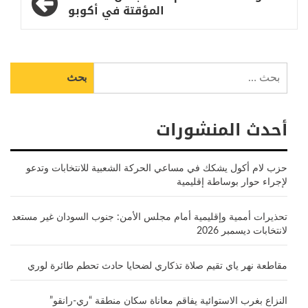
المؤقتة في أكوبو
البحث
عن:
أحدث المنشورات
حزب لام أكول يشكك في مساعي الحركة الشعبية للانتخابات وتدعو
لإجراء حوار بوساطة إقليمية
تحذيرات أممية وإقليمية أمام مجلس الأمن: جنوب السودان غير مستعد
لانتخابات ديسمبر 2026
مقاطعة نهر ياي تقيم صلاة تذكاري لضحايا حادث تحطم طائرة لوري
النزاع بغرب الاستوائية يفاقم معاناة سكان منطقة “ري-رانقو”