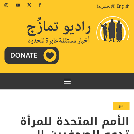
خطي
agram
Youtube
Twitter
Facebook
English
(
الإنجليزية
)
لى
لمحتوى
القائمة
الرئيسية
خبر
الأمم المتحدة للمرأة