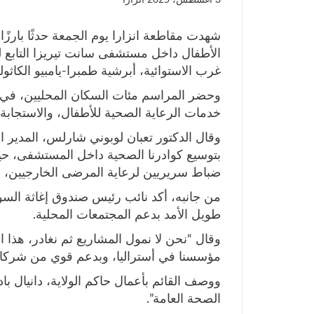
3 أغسطس، 2025
انزارا
شهدت مقاطعة انزارا يوم الجمعة حدثًا بارز
الأطفال داخل مستشفى سانت تيريزا التابع لل
غرب الاستوائية، أبرشية طمبرا-يامبيو الكاثو
وحضر المراسم مئات السكان المحليين، في
خدمات الرعاية الصحية للأطفال، والاستجابة
وقال الدكتور تعبان لوبوني شارلس، المدير 
ضباط سريريين لرعاية المرضى الخارجيين، و
من جانبه، أكد نائب رئيس صندوق إغاثة السودا
طويل الأمد بدعم المجتمعات المحلية.
وقال “نحن لا نمول المشاريع ثم نغادر، هذا
مؤسسنا في أستراليا، وبدعم قوي من شركائنا
ووصف القائم بأعمال حاكم الولاية، دانيال باد
الصحة العامة”.