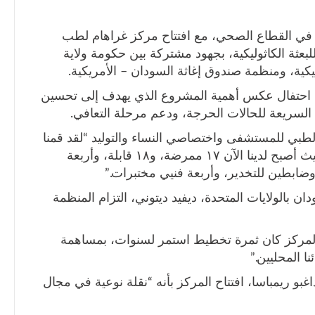
ًا في القطاع الصحي، مع افتتاح مركز غراهام لطب
بعثة الكاثوليكية، بجهود مشتركة بين حكومة ولاية
ليكية، ومنظمة صندوق إغاثة السودان – الأمريكية.
 احتفال عكس أهمية المشروع الذي يهدف إلى تحسين
 السريعة للحالات الحرجة، ودعم مرحلة التعافي.
الطبي للمستشفى واختصاصي النساء والتوليد “لقد قمنا
بتوسيع كوادرنا الصحية داخل المستشفى، حيث أصبح لدينا الآن ١٧ ممرضة، و١٨ قابلة، وأربعة
ضابطين للتخدير، وأربعة فنيي مختبرات.”
ن بالولايات المتحدة، ديفيد ديتوني، التزام المنظمة
 المركز كان ثمرة تخطيط استمر لسنوات، بمساهمة
 المحليين.”
اغبو ريمباسا، افتتاح المركز بأنه “نقلة نوعية في مجال