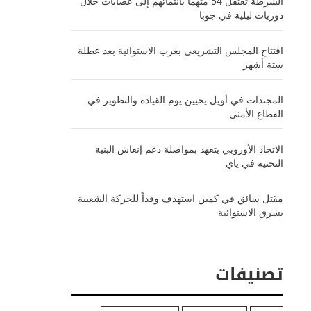
الشرطة تعتقل 54 متهماً بانتمائهم إلى عصابات خلال
دوريات ليلية في جوبا
افتتاح المجلس التشريعي بغرب الاستوائية بعد عطلة
ستة أشهر
المجندات في أويل يحيين يوم القيادة والتطوير في
القطاع الأمني
الاتحاد الأوروبي يتعهد بمواصلة دعم إنعاش البنية
التحتية في ياي
مقتل سائق في كمين استهدف وفداً للحركة الشعبية
بشرق الاستوائية
تصنيفات