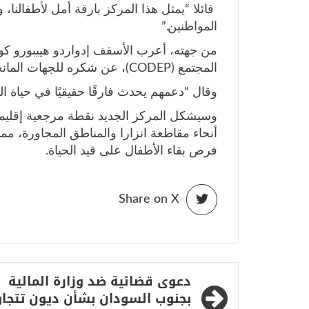
قائلا “يمثل هذا المركز بارقة أمل لأطفالنا،
المواطنين.”
من جهته، أعرب الأسقف إدواردو هييبورو كوسا
المجتمع (CODEP)، عن شكره للجهات المانحة التي ساهمت في تنفيذ المشروع.
وقال “دعمهم يحدث فارقًا حقيقيًا في حياة ال
وسيشكل المركز الجديد نقطة مرجعية إقليمي
أنحاء مقاطعة انزارا والمناطق المجاورة، 
فرص بقاء الأطفال على قيد الحياة.
Share on X
تصفّح
دعوى قضائية ضد وزارة المالية
المقالات
بجنوب السودان بشأن ديون تتجاو