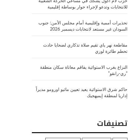
حزب لام أكول يشكك في مساعي الحركة الشعبية
للانتخابات وتدعو لإجراء حوار بوساطة إقليمية
تحذيرات أممية وإقليمية أمام مجلس الأمن: جنوب
السودان غير مستعد لانتخابات ديسمبر 2026
مقاطعة نهر ياي تقيم صلاة تذكاري لضحايا حادث
تحطم طائرة لوري
النزاع بغرب الاستوائية يفاقم معاناة سكان منطقة
“ري-رانقو”
حاكم شرق الاستوائية يعيد تعيين ماثيو اورومو مديراً
إداريا لمنطقة إيميهجيك
تصنيفات