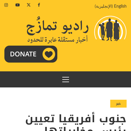
خطي
agram
Youtube
Twitter
Facebook
English
(
الإنجليزية
)
لى
لمحتوى
القائمة
الرئيسية
خبر
جنوب أفريقيا تعيين