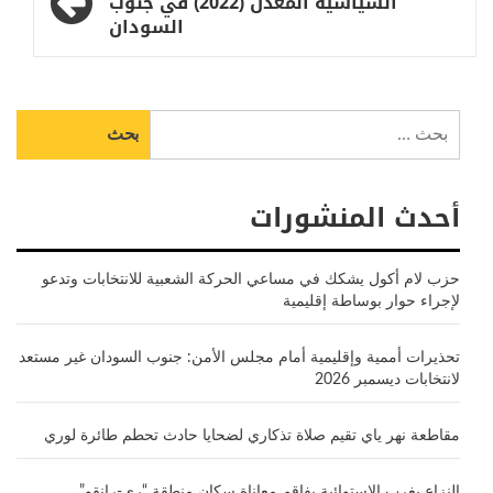
السياسية المعدل (2022) في جنوب
السودان
البحث
عن:
أحدث المنشورات
حزب لام أكول يشكك في مساعي الحركة الشعبية للانتخابات وتدعو
لإجراء حوار بوساطة إقليمية
تحذيرات أممية وإقليمية أمام مجلس الأمن: جنوب السودان غير مستعد
لانتخابات ديسمبر 2026
مقاطعة نهر ياي تقيم صلاة تذكاري لضحايا حادث تحطم طائرة لوري
النزاع بغرب الاستوائية يفاقم معاناة سكان منطقة “ري-رانقو”