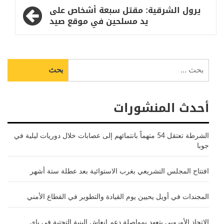
يرول الشرقية: مقتل سبعة أشخاص على
يد مسلحين في موقع صيد
البحث
عن:
أحدث المنشورات
الشرطة تعتقل 54 متهماً بانتمائهم إلى عصابات خلال دوريات ليلية في
جوبا
افتتاح المجلس التشريعي بغرب الاستوائية بعد عطلة ستة أشهر
المجندات في أويل يحيين يوم القيادة والتطوير في القطاع الأمني
الاتحاد الأوروبي يتعهد بمواصلة دعم إنعاش البنية التحتية في ياي