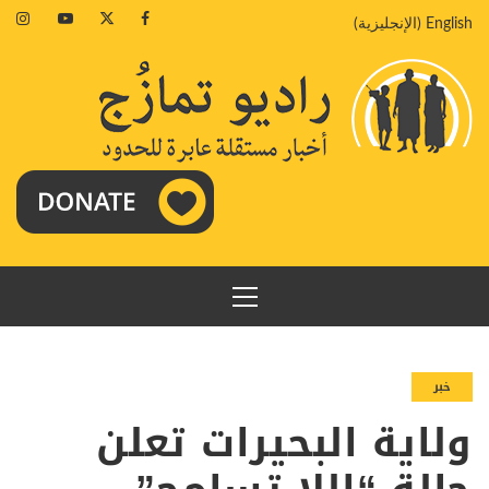
خطي
agram
Youtube
Twitter
Facebook
English
(
الإنجليزية
)
لى
لمحتوى
القائمة
الرئيسية
خبر
ولاية البحيرات تعلن