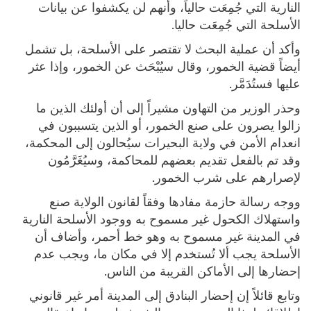
النارية التي جُمِعَت حالياً، وأنهم لن يكشفوا عن بيانات
الأسلحة التي جُمِعَت حاليا.
وأكد أن عملية البحث لا تقتصر على الأسلحة، بل تشمل
أيضاً قضية الخمور، وقال سيُبْحَث عن الخمور، وإذا عثر
عليها فستُدَمَّر.
وحذر الوزير من التهاون مشيراً إلى أن أولئك الذين ما
زالوا يصرون على صنع الخمور، أو الذين يتسببون في
انعدام الأمن في ولاية البحيرات سيُحالون إلى المحكمة،
وقد تم بالفعل تقديم بعضهم للمحاكمة، وسيُغَرَّمُون
لإصرارهم على شرب الخمور.
ووجه رسالة حازمة مفادها وفقاً لقانون الولاية صنع
واستهلاك الكحول غير مسموح به ووجود الأسلحة النارية
في المدينة غير مسموح به وهو خط أحمر، وأضاف أن
الأسلحة يجب ألا تُستخدم إلا في مكان ما، ويجب عدم
إحضارها إلى الأماكن القريبة من الناس.
وتابع قائلاً إن إحضار البنادق إلى المدينة أمر غير قانوني