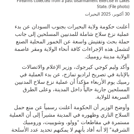
Firearms collected from a past disarmament exercise in Lakes
State. (File photo)
30 أكتوبر، 2025
البحيرات
أعلنت حكومة ولاية البحيرات بجنوب السودان عن بدء
عملية نزع سلاح شاملة للمدنيين المسلحين إلى جانب
حملة بحث وتفتيش واسعة عن الخمور المحلية الصنع
لتشمل هذه الإجراءات كافة أنحاء الولاية ومقر عاصمة
الولاية مدينة رومبيك.
وأكد وليم كوجي كيرجوك، وزير الإعلام والاتصالات
بالإنابة في تصريح لراديو تمازج، عن بدء العملية في
رمبيك يوم الأربعاء مؤكداً أن عملية نزع سلاح المدنيين
المسلحين جارية حالياً داخل المدينة، وعلى الطرق
السريعة للولاية.
وأوضح الوزير أن الحكومة أعلنت رسمياً عن منع حمل
السلاح الناري وظهوره في المدينة مشيراً إلى أن العملية
مستمرة في مقاطعات “وولو، وشويبيت، ورومبيك
الشرقية” إلا أنه أفاد بأنهم لا يمكنهم تحديد عدد الأسلحة