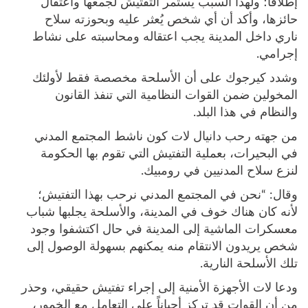
إطلاقا؛ ولهذا السبب يستمر التفتيش لجمعها واعتقال
حائزها، وأكد أن أي شخص يُعثر عليه وبحوزته سلاح
ناري داخل المدينة يجب اعتقاله ومحاسبته على نشاط
إجرامي.
وشدد كيرجوك على أن الأسلحة مخصصة فقط لأولئك
المخولين ضمن القوات النظامية التي تنفذ القانون
والنظام في هذا البلد.
من جهته رحب دانيال لات كون ناشط المجتمع المدني
في البحيرات، بعملية التفتيش التي تقوم بها الحكومة
لنزع سلاح المدنيين في رومبيك.
وقال: “نحن في المجتمع المدني نرحب بهذا التفتيش؛
لأنه كان هناك خوف في المدينة، والأسلحة يجلبها شباب
معسكرات الماشية إلى المدينة في حال اكتشفوا وجود
شخص يريدون الانتقام منه يمكنهم بسهولة الوصول إلى
تلك الأسلحة النارية.
ودعا لات الأجهزة الأمنية إلى إجراء تفتيش حقيقي، وحذر
من أن القوات قد تركز أحياناً على التعامل مع الخمور،