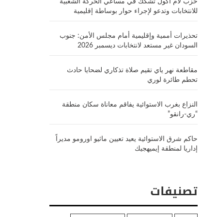
حزب لام أكول تشكك في مساعي الحركة الشعبية
للانتخابات وتدعو لإجراء حوار بوساطة إقليمية
تحذيرات أممية وإقليمية أمام مجلس الأمن: جنوب
السودان غير مستعد لانتخابات ديسمبر 2026
مقاطعة نهر ياي تقيم صلاة تذكاري لضحايا حادث
تحطم طائرة لوري
النزاع بغرب الاستوائية يفاقم معاناة سكان منطقة
“ري-رانقو”
حاكم شرق الاستوائية يعيد تعيين ماثيو اورومو مديراً
إداريا لمنطقة إيميهجيك
تصنيفات