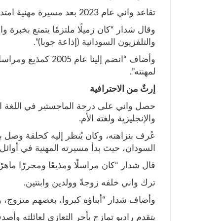
تقاعد واني عام 2023 بعد مسيرة مهنية امتدت لأكثر من أربعة عقود.
وقال شدار “كان زميلًا ملتزمًا يتمتع بخبرة 
والتلفزيون السودانية (إذاعة جوبا)”.
وأضاف “انضم إلينا عا
لمهنته”.
إرثٌ من الاحترافية
حصل واني على درجة الماجستير في اللغة الإن
والإنجليزية ولغته الأم.
عُرف بنزاهته، وكان يُنظر إليه كحلقة وصل ب
السودان، حيث بدأ مسيرته المهنية في أوائل ال
قال شدار “كان مراسلًا ومذيعًا ومحررًا ماهرًا،
ترك واني خلفه زوجةً وولدين وابنتين.
وأضاف شدار “أبناؤه كبروا، بعضهم متزوج، وعا
يتقدم راديو تمازج بأحر التعازي لعائلته وأصدق