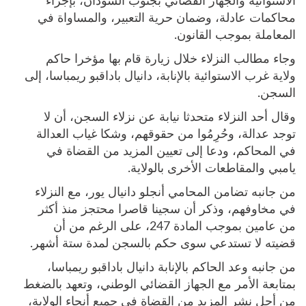
الاستوائية والجهاز القضائي بجنوب السودان، بإجراء
محاكمات عادلة، وضمان حرية التعبير، والمساواة في
المعاملة بموجب القانون.
وجاء مطالب النزلاء خلال زيارة قام بها مؤخرا حاكم
ولاية غرب الاستوائية بالإنابة، دانيال باداقبو ريمباسا، إلى
السجن.
وقال أحد النزلاء متحدثا نيابة عن نزلاء السجن، أن لا
توجد عدالة، وحُرِمُوا من حقوقهم، وشكا غياب العدالة
في المحاكم، ودعا إلى تعيين المزيد من القضاة في
يامبي والمقاطعات الأخرى بالولاية.
من جانبه تضامن المحامي أنجلو دانيال يور، مع النزلاء
في مخاوفهم، وذكر أن سجينا قاصرا محتجز منذ أكثر
من عامين بموجب المادة 247، على الرغم من أن
قضيته لا تستدعي سوى حكم بالسجن لمدة ستة أشهر.
من جانبه وعد الحاكم بالإنابة دانيال باداقبو ريمباسا،
بمتابعة الأمر مع الجهاز القضائي الوطني، وتعهد بالضغط
من أجل نشر المزيد من القضاة في جميع أنحاء الولاية،