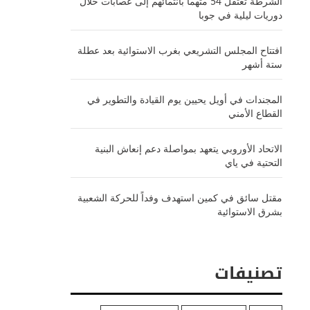
الشرطة تعتقل 54 متهماً بانتمائهم إلى عصابات خلال
دوريات ليلية في جوبا
افتتاح المجلس التشريعي بغرب الاستوائية بعد عطلة
ستة أشهر
المجندات في أويل يحيين يوم القيادة والتطوير في
القطاع الأمني
الاتحاد الأوروبي يتعهد بمواصلة دعم إنعاش البنية
التحتية في ياي
مقتل سائق في كمين استهدف وفداً للحركة الشعبية
بشرق الاستوائية
تصنيفات