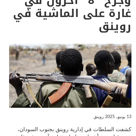
وجُرح “8” آخرون في
غارة على الماشية في
روينق
13 يونيو، 2025
روينق
كشفت السلطات في إدارية روينق بجنوب السودان،