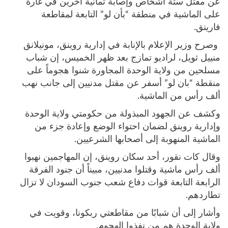
عن مقتل ستة أشخاص وإصابة ثمانية آخرين في غارة
على الماشية في منطقة “بأن لو” التابعة لمقاطعة
فارينق.
وصرح وزير الإعلام بالإنابة في إدارية روينق، مونيلانق
منييل ثويل، لراديو تمازج بعد ظهر الخميس، إن شباب
مسلحين من ولاية الوحدة المجاورة شنوا هجوماً على
منقطة “بان لو” أسفر عن مقتل مدنيين إلى جانب نهب
ألف رأس من الماشية.
وكشف عن الجهود المبذولة من حكومتي ولاية الوحدة
وإدارية روينق لضمان احتواء الوضع وإعادة جزء من
الماشية المنهوبة إلى أصحابها الشرعيين.
وقال كات نقور، أحد سكان روينق، إن المهاجمين نهبوا
ألف رأس ماشية وقتلوا مدنيين، مبيناً أن جنود الفرقة
الرابعة التابعة قوات دفاع شعب جنوب السودان لا تزال
تطاردهم.
وأشار إلى أن شبابًا من مقاطعتي ربكونا، وقويت في
ولاية الوحدة هم من نفذوا الهجوم.