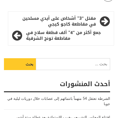
تصفّح
مقتل “3” أشخاص على أيدي مسلحين
المقالات
في مقاطعة كاجو كيجي
جمع أكثر من “4” ألف قطعة سلاح في
مقاطعة تونج الشرقية
البحث
عن:
أحدث المنشورات
الشرطة تعتقل 54 متهماً بانتمائهم إلى عصابات خلال دوريات ليلية في
جوبا
افتتاح المجلس التشريعي بغرب الاستوائية بعد عطلة ستة أشهر