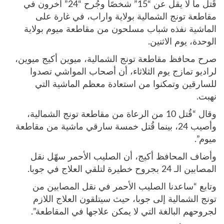
قُتل ما لا يقل عن “15” شخصًا وجُرح “24” آخرون في
مقاطعة تونج الشمالية بولاية واراب، في غارة على
الماشية نفذه شباب مسلحون من مقاطعة ميوم بولاية
الوحدة، يوم الاثنين.
صرح محافظ مقاطعة تونج الشمالية، ميوين أكيج ميوين،
لراديو تمازج يوم الثلاثاء، أن أصحاب المواشي تصدوا
للسارقين وتمكنوا من استعادة معظم الماشية التي
نهبت.
وقال “قُتل 10 من الرعاة من مقاطعة تونج الشمالية،
وأصيب 24، بينما قُتل خمسة سارقي ماشية من مقاطعة
ميوم”.
وأضاف المحافظ أكيج، أن الصليب الأحمر سهّل نقل
المصابين الـ 24 بجروح خطيرة لتلقي العلاج في جوبا.
وتابع “ساعدنا الصليب الأحمر في نقل المصابين من
تونج الشمالية إلى جوبا، حيث سيتلقون العلاج اللازم
لجروحهم البالغة التي لا يمكن علاجها في المقاطعة”.