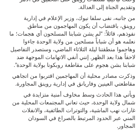
وتقديم الجناة إلى العدالة.
من جانبه، نفى سلفا نيوك، وزير الإعلام في إدارية
روينق، باقتضاب أن يكون المهاجمون من مناطق
نفوذهم، قائلاً: “لم يشن شبابنا المسلحون أي هجمات؛ ما
نعلمه هو أن شباباً مسلحين من ولاية الوحدة جاءوا
وهاجموا منطقتنا ليلة الثلاثاء الماضي، وستصدر التفاصيل
لاحقاً هذا بعد الظهر. إنني أنفي الاتهامات الموجهة ضد
شبابنا بشن هجوم على مقاطعة روبكونا بولاية الوحدة”.
وذكرت مصادر محلية أن المهاجمين اقتربوا من اتجاهي
مقاطعتي العينين وفاريانق في إدارية روينق المجاورة.
ويأتي هذا الحادث وسط مخاوف أمنية متزايدة في
شمال ولاية الوحدة، حيث تعاني المجتمعات المحلية من
غارات نهب الماشية، والتوترات الطائفية، والانفلات
المني عبر الحدود المرتبط بالصراع في السودان
المجاور.