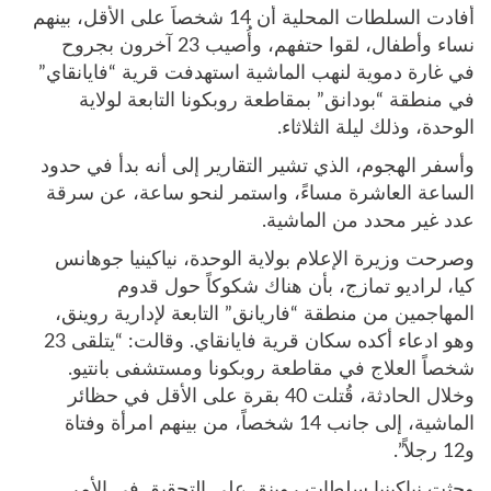
أفادت السلطات المحلية أن 14 شخصاً على الأقل، بينهم
نساء وأطفال، لقوا حتفهم، وأُصيب 23 آخرون بجروح
في غارة دموية لنهب الماشية استهدفت قرية “فايانقاي”
في منطقة “بودانق” بمقاطعة روبكونا التابعة لولاية
الوحدة، وذلك ليلة الثلاثاء.
وأسفر الهجوم، الذي تشير التقارير إلى أنه بدأ في حدود
الساعة العاشرة مساءً، واستمر لنحو ساعة، عن سرقة
عدد غير محدد من الماشية.
وصرحت وزيرة الإعلام بولاية الوحدة، نياكينيا جوهانس
كيا، لراديو تمازج، بأن هناك شكوكاً حول قدوم
المهاجمين من منطقة “فاريانق” التابعة لإدارية روينق،
وهو ادعاء أكده سكان قرية فايانقاي. وقالت: “يتلقى 23
شخصاً العلاج في مقاطعة روبكونا ومستشفى بانتيو.
وخلال الحادثة، قُتلت 40 بقرة على الأقل في حظائر
الماشية، إلى جانب 14 شخصاً، من بينهم امرأة وفتاة
و12 رجلاً”.
وحثت نياكينيا سلطات روينق على التحقيق في الأمر