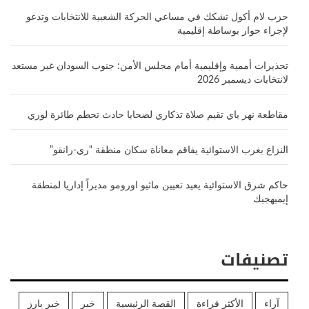
حزب لام أكول تشكك في مساعي الحركة الشعبية للانتخابات وتدعو
لإجراء حوار بوساطة إقليمية
تحذيرات أممية وإقليمية أمام مجلس الأمن: جنوب السودان غير مستعد
لانتخابات ديسمبر 2026
مقاطعة نهر ياي تقيم صلاة تذكاري لضحايا حادث تحطم طائرة لوري
النزاع بغرب الاستوائية يفاقم معاناة سكان منطقة “ري-رانقو”
حاكم شرق الاستوائية يعيد تعيين ماثيو اورومو مديراً إداريا لمنطقة
إيميهجيك
تصنيفات
آراء
الأكثر قراءة
القصة الرئيسية
خبر
خبر بارز