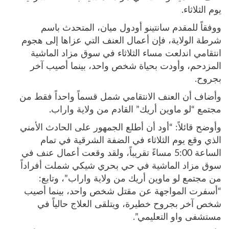
يوم الثلاثاء.
ووفقاً للمقدم سانتينو أودول ميان، المتحدث باسم
شرطة الولاية، فإن أعمال العنف التي عزاها إلى هجوم
انتقامي اندلعت مساء الثلاثاء في سوق مزاد الماشية
المزدحم، وأودت بحياة شخص واحد، بينما أصيب آخر
بجروح.
وأضاف أن العنف الانتقامي شمل قسماً واحداً فقط من
مجتمع “لو ماوين أريك” القادم من ولاية واراب.
وأوضح قائلاً: “أود أن أطلع الجمهور على الحادث الأمني
الذي وقع يوم الثلاثاء في الضفة الشرقية في تمام
الساعة 5:00 مساءً تقريباً، ولقد وقعت أعمال عنف في
سوق مزاد الماشية في حي بحري شيكي شملت أفراداً
من مجتمع لو ماوين أريك من ولاية واراب”، وتابع:
“أسفرت المواجهة عن مقتل شخص واحد، بينما أصيب
شخص آخر بجروح خطيرة، ويتلقى العلاج حالياً في
مستشفى واو التعليمي”.