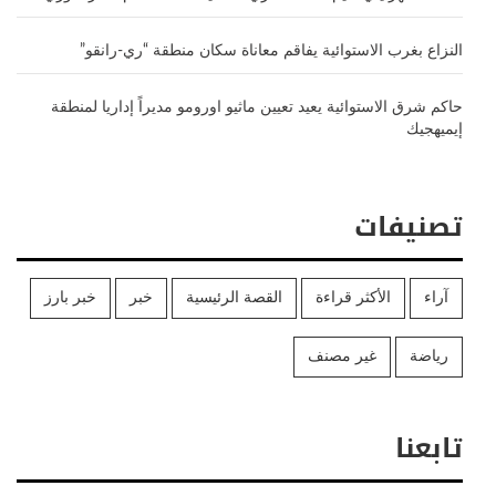
النزاع بغرب الاستوائية يفاقم معاناة سكان منطقة “ري-رانقو”
حاكم شرق الاستوائية يعيد تعيين ماثيو اورومو مديراً إداريا لمنطقة
إيميهجيك
تصنيفات
آراء
الأكثر قراءة
القصة الرئيسية
خبر
خبر بارز
رياضة
غير مصنف
تابعنا