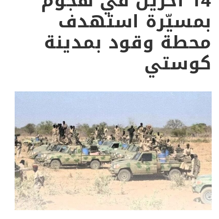
14 آخرين في هجوم
بمسيّرة استهدف
محطة وقود بمدينة
كوستي