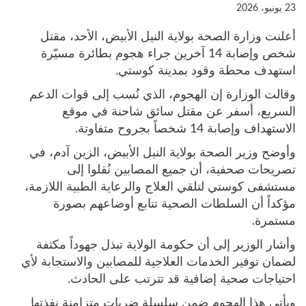
23 يونيو، 2026
أعلنت وزارة الصحة بولاية النيل الأبيض، الأحد، مقتل
شخص وإصابة 14 آخرين جراء هجوم بطائرة مسيّرة
استهدف محطة وقود بمدينة كوستي.
وقالت الوزارة إن الهجوم، الذي نُسب إلى قوات الدعم
السريع، أسفر عن مقتل سائق شاحنة في موقع
الاستهداف وإصابة 14 شخصاً بجروح متفاوتة.
وأوضح وزير الصحة بولاية النيل الأبيض، الزين آدم، في
تصريحات صحفية، أن جميع المصابين نُقلوا إلى
مستشفى كوستي لتلقي العلاج والرعاية الطبية اللازمة،
مؤكداً أن السلطات الصحية تتابع أوضاعهم بصورة
مستمرة.
وأشار الوزير إلى أن حكومة الولاية تبذل جهوداً مكثفة
لضمان توفير الخدمات العلاجية للمصابين والاستجابة لأي
احتياجات صحية إضافية قد تترتب على الحادث.
ويأتي هذا الهجوم ضمن سلسلة ضربات متزامنة نفذتها