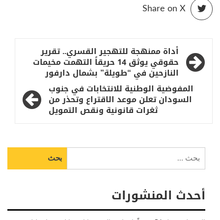
Share on X
تصفّح
أداة ممنهجة للتهجير القسري.. تقرير
المقالات
حقوقي يوثق 14 حريقاً التهمت مخيمات
النازحين في “طويلة” بشمال دارفور
المفوضية الوطنية للانتخابات في جنوب
السودان تعلن موعد الاقتراع وتحذر من
ثغرات قانونية ونقص التمويل
البحث
عن:
أحدث المنشورات