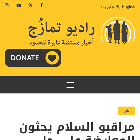
خطي
agram
Youtube
Twitter
Facebook
English
(
الإنجليزية
)
لى
لمحتوى
القائمة
الرئيسية
خبر
مراقبو السلام يحثون