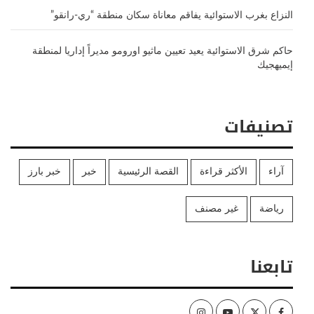
النزاع بغرب الاستوائية يفاقم معاناة سكان منطقة “ري-رانقو”
حاكم شرق الاستوائية يعيد تعيين ماثيو اورومو مديراً إداريا لمنطقة
إيميهجيك
تصنيفات
آراء
الأكثر قراءة
القصة الرئيسية
خبر
خبر بارز
رياضة
غير مصنف
تابعنا
Instagram
Youtube
Twitter
Facebook