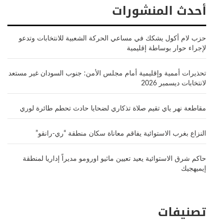
أحدث المنشورات
حزب لام أكول يشكك في مساعي الحركة الشعبية للانتخابات وتدعو
لإجراء حوار بوساطة إقليمية
تحذيرات أممية وإقليمية أمام مجلس الأمن: جنوب السودان غير مستعد
لانتخابات ديسمبر 2026
مقاطعة نهر ياي تقيم صلاة تذكاري لضحايا حادث تحطم طائرة لوري
النزاع بغرب الاستوائية يفاقم معاناة سكان منطقة “ري-رانقو”
حاكم شرق الاستوائية يعيد تعيين ماثيو اورومو مديراً إداريا لمنطقة
إيميهجيك
تصنيفات