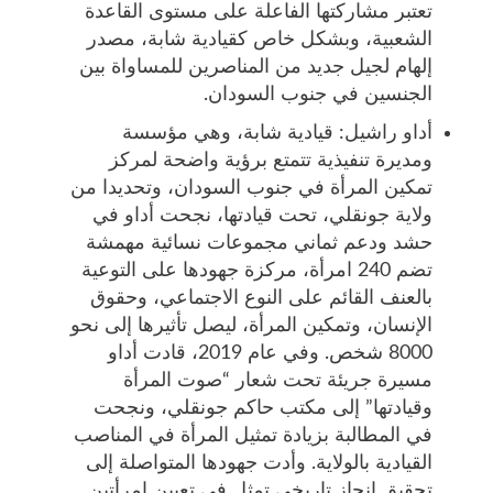
تعتبر مشاركتها الفاعلة على مستوى القاعدة
الشعبية، وبشكل خاص كقيادية شابة، مصدر
إلهام لجيل جديد من المناصرين للمساواة بين
الجنسين في جنوب السودان.
أداو راشيل: قيادية شابة، وهي مؤسسة
ومديرة تنفيذية تتمتع برؤية واضحة لمركز
تمكين المرأة في جنوب السودان، وتحديدا من
ولاية جونقلي، تحت قيادتها، نجحت أداو في
حشد ودعم ثماني مجموعات نسائية مهمشة
تضم 240 امرأة، مركزة جهودها على التوعية
بالعنف القائم على النوع الاجتماعي، وحقوق
الإنسان، وتمكين المرأة، ليصل تأثيرها إلى نحو
8000 شخص. وفي عام 2019، قادت أداو
مسيرة جريئة تحت شعار “صوت المرأة
وقيادتها” إلى مكتب حاكم جونقلي، ونجحت
في المطالبة بزيادة تمثيل المرأة في المناصب
القيادية بالولاية. وأدت جهودها المتواصلة إلى
تحقيق إنجاز تاريخي تمثل في تعيين امرأتين