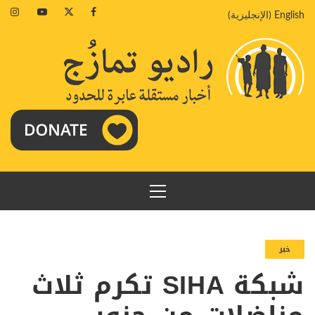
خطي
agram
Youtube
Twitter
Facebook
English
(
الإنجليزية
)
لى
لمحتوى
القائمة
الرئيسية
خبر
شبكة SIHA تكرم ثلاث