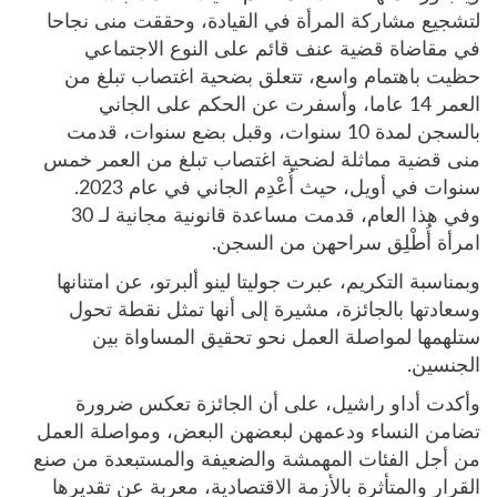
لتشجيع مشاركة المرأة في القيادة، وحققت منى نجاحا
في مقاضاة قضية عنف قائم على النوع الاجتماعي
حظيت باهتمام واسع، تتعلق بضحية اغتصاب تبلغ من
العمر 14 عاما، وأسفرت عن الحكم على الجاني
بالسجن لمدة 10 سنوات، وقبل بضع سنوات، قدمت
منى قضية مماثلة لضحية اغتصاب تبلغ من العمر خمس
سنوات في أويل، حيث أُعْدِم الجاني في عام 2023.
وفي هذا العام، قدمت مساعدة قانونية مجانية لـ 30
امرأة أُطْلِق سراحهن من السجن.
وبمناسبة التكريم، عبرت جوليتا لينو ألبرتو، عن امتنانها
وسعادتها بالجائزة، مشيرة إلى أنها تمثل نقطة تحول
ستلهمها لمواصلة العمل نحو تحقيق المساواة بين
الجنسين.
وأكدت أداو راشيل، على أن الجائزة تعكس ضرورة
تضامن النساء ودعمهن لبعضهن البعض، ومواصلة العمل
من أجل الفئات المهمشة والضعيفة والمستبعدة من صنع
القرار والمتأثرة بالأزمة الاقتصادية، معربة عن تقديرها