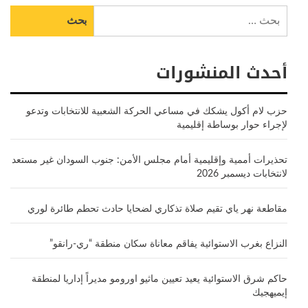
البحث
عن:
أحدث المنشورات
حزب لام أكول يشكك في مساعي الحركة الشعبية للانتخابات وتدعو
لإجراء حوار بوساطة إقليمية
تحذيرات أممية وإقليمية أمام مجلس الأمن: جنوب السودان غير مستعد
لانتخابات ديسمبر 2026
مقاطعة نهر ياي تقيم صلاة تذكاري لضحايا حادث تحطم طائرة لوري
النزاع بغرب الاستوائية يفاقم معاناة سكان منطقة “ري-رانقو”
حاكم شرق الاستوائية يعيد تعيين ماثيو اورومو مديراً إداريا لمنطقة
إيميهجيك