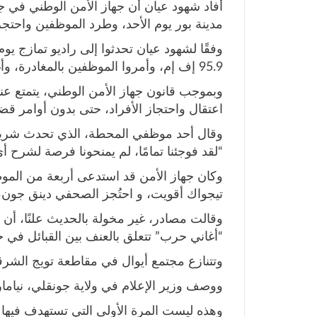
أفاد شهود عيان أن جهاز الأمن الوطني في ج
مدينة بور يوم الأحد، وطرد الموظفين واحتجز
وفقًا لشهود عيان تحدثوا إلى راديو تمازج يو
95.9 إف إم، وأمروا الموظفين بالمغادرة، وأغلقوا المبنى وقطعوا البث المباشر.
وبموجب قانون جهاز الأمن الوطني، يتمتع ع
اعتقال واحتجاز الأفراد، حتى بدون أوامر قض
وقال أحد موظفي المحطة، الذي تحدث شريط
“لقد فوجئنا تمامًا، لم يمنحونا فرصة لشرح أ
وكان جهاز الأمن قد استدعى أربعة من الموظف
تيجواك أقويت، و احتُجز الصحفي دينق جون، ل
وقالت مصادر، غير مخولة بالحديث علنًا، أن ا
“أغاني حرب” تتعلق بالعنف بين القبائل في جز
وتتنازع مجتمع أيوال في مقاطعة تويج الشر
ووصف وزير الإعلام في ولاية جونقلي، نيامار