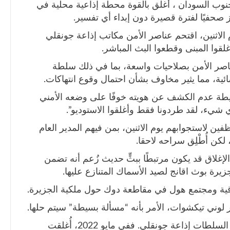
نوب السودان ، أغلق بالقوة محطة إذاعية محلية في
 صحفيًا لفترة قصيرة دون إبداء أي تفسير.
م الاثنين، اقتحم عناصر الأمن مكاتب إذاعة جونقلي
ناصر الأمن بصلاحيات واسعة، بما في ذلك سلطة
ائية، مما يثير مخاوف بشأن احتمال وقوع انتهاكات.
ة عدم الكشف عن هويته خوفًا على وضعه الأمني
ي شيء، لقد طردونا فقط وأغلقوا الاستوديو”.
ين لاستجوابهم يوم الاثنين، بمن فيهم المدير العام
كن أُطْلِق سراحه لاحقا.
لإغلاق قد يكون مرتبطًا ببثٍّ حديث زُعم أنه تضمن
يرة بوث اقانج لصيد الأسماك المتنازع عليها.
قية ومجتمع هول في مقاطعة دوك حول ملكية الجزيرة.
 لوني تيكشوات، الأمر بأنه “مسألة بسيطة” سيتم حلها.
وهذه ليست المرة الأولى التي تستهدف فيها السلطات إذاعة جونقلي. ففي مايو 2022، أُغلقت