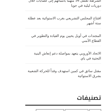
الشرطة تعتقل 54 متهماً بانتمائهم إلى عصابات خلال
دوريات ليلية في جوبا
افتتاح المجلس التشريعي بغرب الاستوائية بعد عطلة
ستة أشهر
المجندات في أويل يحيين يوم القيادة والتطوير في
القطاع الأمني
الاتحاد الأوروبي يتعهد بمواصلة دعم إنعاش البنية
التحتية في ياي
مقتل سائق في كمين استهدف وفداً للحركة الشعبية
بشرق الاستوائية
تصنيفات