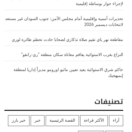
لإجراء حوار بوساطة إقليمية
تحذيرات أممية وإقليمية أمام مجلس الأمن: جنوب السودان غير مستعد
لانتخابات ديسمبر 2026
مقاطعة نهر ياي تقيم صلاة تذكاري لضحايا حادث تحطم طائرة لوري
النزاع بغرب الاستوائية يفاقم معاناة سكان منطقة “ري-رانقو”
حاكم شرق الاستوائية يعيد تعيين ماثيو اورومو مديراً إداريا لمنطقة
إيميهجيك
تصنيفات
آراء
الأكثر قراءة
القصة الرئيسية
خبر
خبر بارز