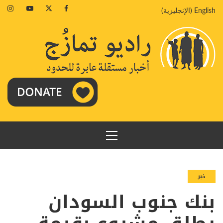
خطي
agram
Youtube
Twitter
Facebook
English
(
الإنجليزية
)
لى
لمحتوى
القائمة
الرئيسية
خبر
بنك جنوب السودان