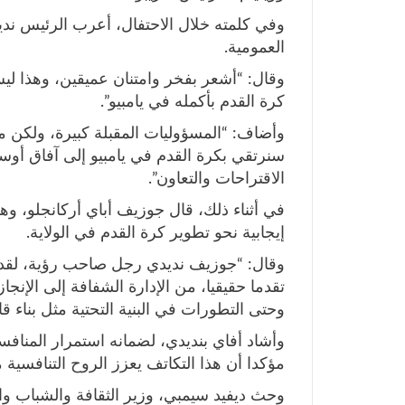
وفي كلمته خلال الاحتفال، أعرب الرئيس نديد
العمومية.
وقال: “أشعر بفخر وامتنان عميقين، وهذا 
كرة القدم بأكمله في يامبيو”.
وأضاف: “المسؤوليات المقبلة كبيرة، ولكن من
سنرتقي بكرة القدم في يامبيو إلى آفاق أوس
الاقتراحات والتعاون”.
في أثناء ذلك، قال جوزيف أباي أركانجلو، وه
إيجابية نحو تطوير كرة القدم في الولاية.
وقال: “جوزيف نديدي رجل صاحب رؤية، لقد أ
تقدما حقيقيا، من الإدارة الشفافة إلى الإنج
وحتى التطورات في البنية التحتية مثل بناء ق
وأشاد أفاي بنديدي، لضمانه استمرار المنافسا
مؤكدا أن هذا التكاتف يعزز الروح التنافسية
وحث ديفيد سيمبي، وزير الثقافة والشباب وال