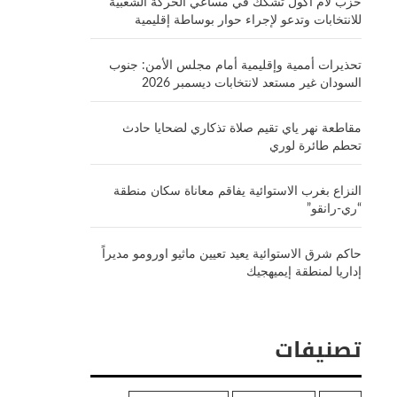
حزب لام أكول تشكك في مساعي الحركة الشعبية
للانتخابات وتدعو لإجراء حوار بوساطة إقليمية
تحذيرات أممية وإقليمية أمام مجلس الأمن: جنوب
السودان غير مستعد لانتخابات ديسمبر 2026
مقاطعة نهر ياي تقيم صلاة تذكاري لضحايا حادث
تحطم طائرة لوري
النزاع بغرب الاستوائية يفاقم معاناة سكان منطقة
“ري-رانقو”
حاكم شرق الاستوائية يعيد تعيين ماثيو اورومو مديراً
إداريا لمنطقة إيميهجيك
تصنيفات