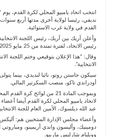
انتخب اتحاد يامبيو المحلي لكرة القدم، يوم
نديفي، رئيسا لولاية أخرى مدتها أربع سنوات، 
القدم في ولاية غرب الاستوائية.
وأعلن آريك بين آريك، رئيس اللجنة الانتخابي
رئيس الاتحاد، لفترة تمتدة من 25 مايو 2025 إلى مايو 2029.
وقال: “هذا الإعلان بتوقيعي وختم اللجنة الا
الانتخابية”.
سيكون جاستن روتو، نائبا لنديدي، بينما يتول
أودراندي تاكو، منصب السكرتير المالي.
وبموجب المادة 21 من لوائح كرة
لاتحاد يامبيو المحلي لكرة القدم أيضا أعضا
عبد الله ديلسوك، الأمين العام للجنة الانتخابي
وأعضاء مجلس الإدارة المنتخبين هم: أليكس
دومينيك، وأليسون واندي أريمينو، ومباروتي أ
وويليام شارليس ماريبو.