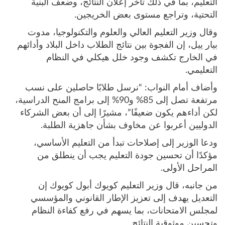
التعليم، بما في ذلك تأخر إعلان النتائج، وضعف البنية
التحتية، وتراجع مستوى بعض الخريجين.
وقال وزير التعليم العالي والعلوم والتكنولوجيا، مدوت
بيار ييل، إن الفجوة بين نتائج الطلاب داخل البلاد وأدائهم
في الخارج تكشف وجود خلل هيكلي في النظام
التعليمي.
وأضاف أمام النواب: “نرسل طلابًا حاصلين على نسب
مرتفعة تصل إلى 85% و90% إلى برامج المنح الدراسية،
لكن أداءهم يكون ضعيفًا”، مشيرًا إلى أن بعض الشركاء
الدوليين أعربوا عن مخاوف بشأن جاهزية الطلبة.
ودعا الوزير إلى إصلاحات تبدأ من التعليم الأساسي،
مؤكدًا أن تحسين جودة التعليم يجب أن ينطلق من
المراحل الأولى.
من جانبه، قال وزير التعليم كويوك أبول كويوك إن
التعديل يهدف إلى تعزيز الإطار القانوني والمؤسسي
لمجلس الامتحانات، بما يسهم في رفع كفاءة النظام
وتحسين موثوقية النتائج.