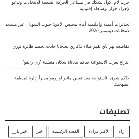
حزب لام أكول يشكك في مساعي الحركة الشعبية للانتخابات وتدعو
لإجراء حوار بوساطة إقليمية
تحذيرات أممية وإقليمية أمام مجلس الأمن: جنوب السودان غير مستعد
لانتخابات ديسمبر 2026
مقاطعة نهر ياي تقيم صلاة تذكاري لضحايا حادث تحطم طائرة لوري
النزاع بغرب الاستوائية يفاقم معاناة سكان منطقة “ري-رانقو”
حاكم شرق الاستوائية يعيد تعيين ماثيو اورومو مديراً إداريا لمنطقة
إيميهجيك
تصنيفات
آراء
الأكثر قراءة
القصة الرئيسية
خبر
خبر بارز