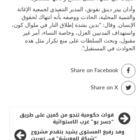
وأدان بيتر دينق نقونق، المدير التنفيذي لجمعية الإغاثة
والتنمية المحلية، الحادث ووصفه بأنه انتهاك لحقوق
الإنسان. وقال: “ندين بشدة إطلاق النار في ملوال كون،
واستهداف المدنيين العزل، وخاصة النساء، أمر غير
مقبول، ونحث السلطات على منع تكرار مثل هذه
الحوادث في المستقبل”.
Share on Facebook
Share on X
تصفّح
قوات حكومية تنجو من كمين على طريق
المقالات
“جسر بو” غرب الاستوائية
وفد رفيع المستوى يشيد بتقدم مشروع
“شبكة المعيشة” في توريت