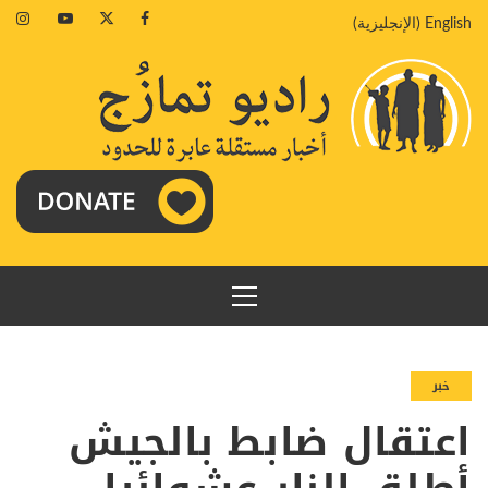
خطي
agram
Youtube
Twitter
Facebook
English
(
الإنجليزية
)
لى
لمحتوى
القائمة
الرئيسية
خبر
اعتقال ضابط بالجيش