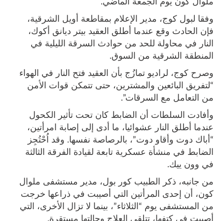
ملوال كون يوم الجمعة الماضي.
وفقا لبول كوج، مدير الإعلام بمقاطعة أويل الشرقية،
فإن الحادث وقع عندما أطلق العقيد بيتر ديانق أكوك،
النار في محاولة للحد من حوادث السرقة الليلية في
المنطقة الشرقية من السوق.
وصرح كوج، لراديو تمازُج بأن العقيد فتح النار في الهواء
“لتفريق البائعين والمشترين، حتى تتمكن قوات الأمن
من التعامل مع السرقات”.
وأفادت السلطات أن الضابط كان تحت تأثير الكحول
عندما أطلق النار عشوائيا، ما أدى إلى إصابة امرأتين،
“أباك دوت وأقاو دوت”، بالرصاصة نفسها. وقد اُحْتُجِز
الضابط في منشأة عسكرية تابعة لقيادة الفرقة الثالثة
في وون ييك.
من جانبه، ذكر الطبيب كور بول، مدير مستشفى ملوال
كون، أن إحدى المرأتين التي أصيبت في ذراعها خرجت
من المستشفى يوم “الثلاثاء”، بينما لا تزال الأخرى، التي
أصيبت في كتفها، تتلقى العلاج وحالتها مستقرة.