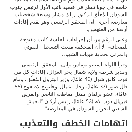
خاصة في جوبا تنظر في قضية نائب الأول لرئيس جنوب
السودان المُعلَّق الدكتور رياك مشار وسبعة شخصيات
معارضة أخرى إلى المحقق الرئيسي وهو يقدم إفادات
أربعة من المتهمين.
وعلى الرغم من أن إجراءات الجلسة كانت مفتوحة
للصحافة، إلا أن المحكمة منعت التسجيل الصوتي
والمرئي لحماية هويات الشهود.
وقرأ اللواء باسيليو توماس واني، المحقق الرئيسي
ومدير شرطة ولاية شمال بحر الغزال، إفادات كل من
فوت كانق شول (40 عامًا)، وزير البترول المُعلَّق، ومام
فال ضور (37 عامًا)، رجل أعمال. وقاتويج لام فوج (66
عامًا)، عضو برلمان ممثل مقاطعة الناصر. والفريق
قبريال دوب لام (53 عامًا)، رئيس أركان “الجيش
الشعبي لتحرير السودان في المعارضة”.
اتهامات الخطف والتعذيب