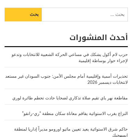
البحث
عن:
أحدث المنشورات
حزب لام أكول يشكك في مساعي الحركة الشعبية للانتخابات وتدعو
لإجراء حوار بوساطة إقليمية
تحذيرات أممية وإقليمية أمام مجلس الأمن: جنوب السودان غير مستعد
لانتخابات ديسمبر 2026
مقاطعة نهر ياي تقيم صلاة تذكاري لضحايا حادث تحطم طائرة لوري
النزاع بغرب الاستوائية يفاقم معاناة سكان منطقة “ري-رانقو”
حاكم شرق الاستوائية يعيد تعيين ماثيو اورومو مديراً إداريا لمنطقة
إيميهجيك