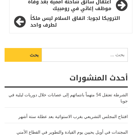
تصفّح
اعتقال سائق شاحنة أممية بعد وفاة
المقالات
موظف إغاثي في رومبيك
الترويكا لجوبا: اتفاق السلام ليس ملكاً
لطرف واحد
البحث
عن:
أحدث المنشورات
الشرطة تعتقل 54 متهماً بانتمائهم إلى عصابات خلال دوريات ليلية في
جوبا
افتتاح المجلس التشريعي بغرب الاستوائية بعد عطلة ستة أشهر
المجندات في أويل يحيين يوم القيادة والتطوير في القطاع الأمني