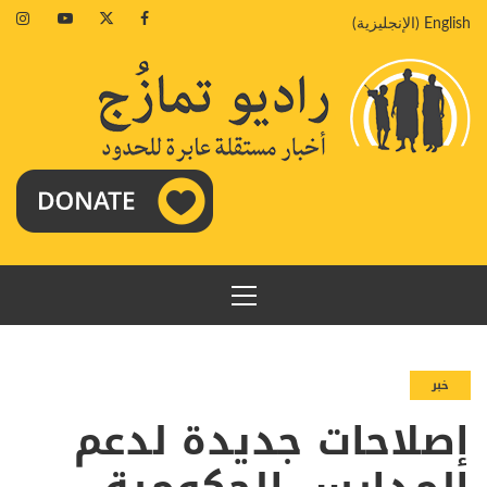
خطي
agram
Youtube
Twitter
Facebook
English
(
الإنجليزية
)
لى
لمحتوى
القائمة
الرئيسية
خبر
إصلاحات جديدة لدعم