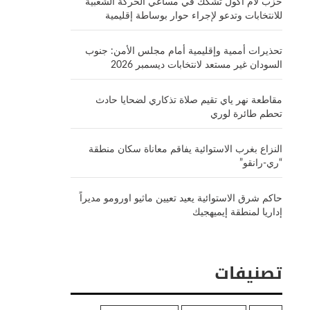
حزب لام أكول تشكك في مساعي الحركة الشعبية
للانتخابات وتدعو لإجراء حوار بوساطة إقليمية
تحذيرات أممية وإقليمية أمام مجلس الأمن: جنوب
السودان غير مستعد لانتخابات ديسمبر 2026
مقاطعة نهر ياي تقيم صلاة تذكاري لضحايا حادث
تحطم طائرة لوري
النزاع بغرب الاستوائية يفاقم معاناة سكان منطقة
“ري-رانقو”
حاكم شرق الاستوائية يعيد تعيين ماثيو اورومو مديراً
إداريا لمنطقة إيميهجيك
تصنيفات