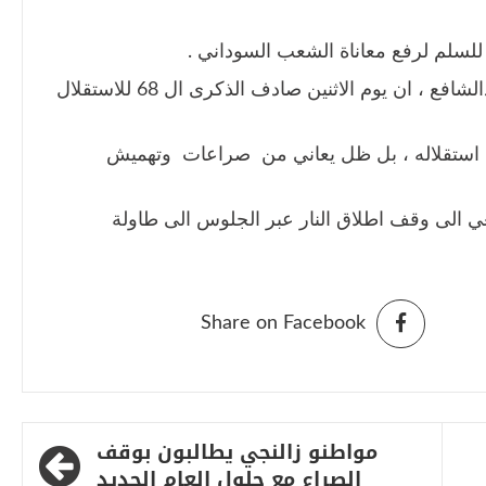
لسلم لرفع معاناة الشعب السوداني .
ومن جهته قال المعلم ابراهيم نصرالدين عبدالشافع ، ان يوم الاثنين صادف الذكرى ال 68 للاستقلال
منذ استقلاله ، بل ظل يعاني من صراعات وتهميش
ي الى وقف اطلاق النار عبر الجلوس الى طاولة
Share on Facebook
مواطنو زالنجي يطالبون بوقف
الصراع مع حلول العام الجديد