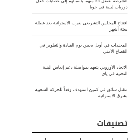
الشرطة تعتقل 54 متهماً بانتمائهم إلى عصابات خلال
دوريات ليلية في جوبا
افتتاح المجلس التشريعي بغرب الاستوائية بعد عطلة
ستة أشهر
المجندات في أويل يحيين يوم القيادة والتطوير في
القطاع الأمني
الاتحاد الأوروبي يتعهد بمواصلة دعم إنعاش البنية
التحتية في ياي
مقتل سائق في كمين استهدف وفداً للحركة الشعبية
بشرق الاستوائية
تصنيفات