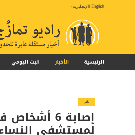
خطي
English
(
الإنجليزية
)
لى
لمحتوى
الرئيسية
الأخبار
البث اليومي
خبر
إصابة 6 أشخ
لمستشفى النساء و