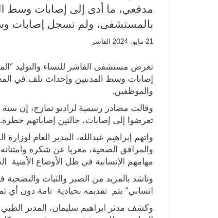
مدفعي، ما أدى إلى إصابات وسط ال
بالمستشفى، ولم تسجل إصابات وس
21 مايو، 2024
الفاشر
تعرض مستشفى الفاشر للنساء والتوليد “ا
إصابات وسط المدنيين وإحداث تلف في ال
والموظفين.
وقالت مصادر رسمية لراديو تمازج، إن ستة 
تعرضوا إلى إصابات، حالتين إصاباتهم خطرة.
واتهم إبراهيم عبدالله، المدير العام لوزارة 
والمرافق الصحية، معربا عن شكره وامتنانه ا
مهامهم الإنسانية في ظل الأوضاع الأمنية ال
وناشد بالمزيد من الصبر والثبات والتضحية في
انساني” يتم تقديمه بحيادية تامة دون أي تم
وكشف مدثر ابراهيم سليمان، المدير الطبي 