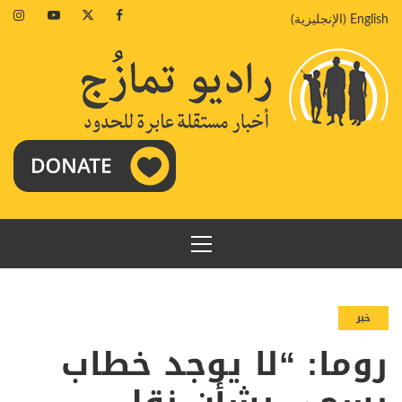
خطي
agram
Youtube
Twitter
Facebook
English
(
الإنجليزية
)
لى
لمحتوى
القائمة
الرئيسية
خبر
روما: “لا يوجد خطاب