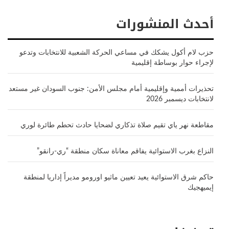
أحدث المنشورات
حزب لام أكول يشكك في مساعي الحركة الشعبية للانتخابات وتدعو
لإجراء حوار بوساطة إقليمية
تحذيرات أممية وإقليمية أمام مجلس الأمن: جنوب السودان غير مستعد
لانتخابات ديسمبر 2026
مقاطعة نهر ياي تقيم صلاة تذكاري لضحايا حادث تحطم طائرة لوري
النزاع بغرب الاستوائية يفاقم معاناة سكان منطقة “ري-رانقو”
حاكم شرق الاستوائية يعيد تعيين ماثيو اورومو مديراً إداريا لمنطقة
إيميهجيك