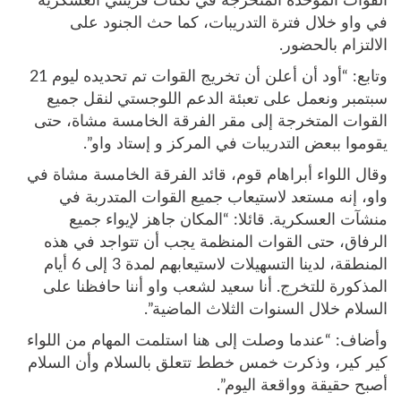
القوات الموحدة المتخرجة في ثكنات قرينتي العسكرية
في واو خلال فترة التدريبات، كما حث الجنود على
الالتزام بالحضور.
وتابع: “أود أن أعلن أن تخريج القوات تم تحديده ليوم 21
سبتمبر ونعمل على تعبئة الدعم اللوجستي لنقل جميع
القوات المتخرجة إلى مقر الفرقة الخامسة مشاة، حتى
يقوموا ببعض التدريبات في المركز و إستاد واو”.
وقال اللواء أبراهام قوم، قائد الفرقة الخامسة مشاة في
واو، إنه مستعد لاستيعاب جميع القوات المتدربة في
منشآت العسكرية. قائلا: “المكان جاهز لإيواء جميع
الرفاق، حتى القوات المنظمة يجب أن تتواجد في هذه
المنطقة، لدينا التسهيلات لاستيعابهم لمدة 3 إلى 6 أيام
المذكورة للتخرج. أنا سعيد لشعب واو أننا حافظنا على
السلام خلال السنوات الثلاث الماضية”.
وأضاف: “عندما وصلت إلى هنا استلمت المهام من اللواء
كير كير، وذكرت خمس خطط تتعلق بالسلام وأن السلام
أصبح حقيقة وواقعة اليوم”.