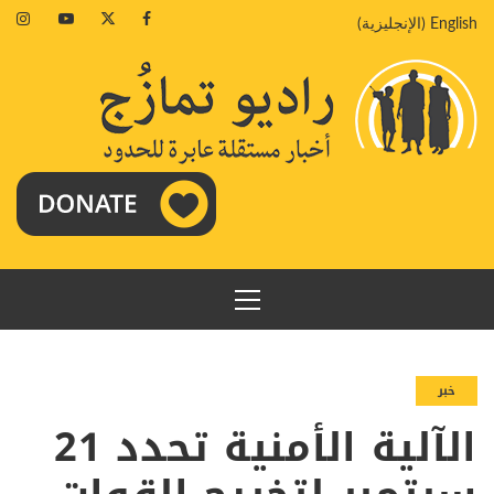
خطي
agram
Youtube
Twitter
Facebook
English
(
الإنجليزية
)
لى
لمحتوى
القائمة
الرئيسية
خبر
الآلية الأمنية تحدد 21