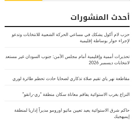
أحدث المنشورات
حزب لام أكول يشكك في مساعي الحركة الشعبية للانتخابات وتدعو
لإجراء حوار بوساطة إقليمية
تحذيرات أممية وإقليمية أمام مجلس الأمن: جنوب السودان غير مستعد
لانتخابات ديسمبر 2026
مقاطعة نهر ياي تقيم صلاة تذكاري لضحايا حادث تحطم طائرة لوري
النزاع بغرب الاستوائية يفاقم معاناة سكان منطقة “ري-رانقو”
حاكم شرق الاستوائية يعيد تعيين ماثيو اورومو مديراً إداريا لمنطقة
إيميهجيك