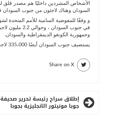
الأشخاص المشردين داخليًا هم مصدر قلق لنا
السودان وهناك لاجئون من جنوب السودان في
في جنوب السودان 
وجمهورية الكونغو الديمقراطية والسودان.
يستضيف جنوب السودان أيضًا 335،000 لاجئ في أكثر من 21 موقعًا مختلفًا في جميع أنحاء البلاد.
Share on X
تصفّح
إطلاق سراح رئيسة تحرير صحيفة
المقالات
جوبا مونيتور الانجليزية بجوبا