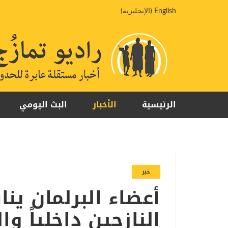
خطي
English
(
الإنجليزية
)
لى
لمحتوى
الرئيسية
الأخبار
البث اليومي
خبر
أعضاء البرلمان ي
النازحين داخلياً و