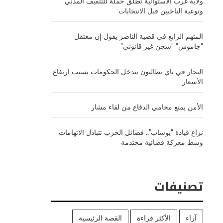
ولاية غرب الاستوائية تطلق حملة للتثقيف المدني
وتوعية الناخبين قبل الانتخابات
المتهم الرابع في قضية الناصر يقول إن معتقل
“جاموس” “سجن غير قانوني”
التجار في ياي يطالبون بتدخل الحكومات بسبب ارتفاع
الأسعار
الأمن يمنع محامي الدفاع من لقاء مشار
نزاع قيادة “يوساب”.. فصائل الحزب تتبادل الاتهامات
وسط معركة قضائية محتدمة
تصنيفات
آراء
الأكثر قراءة
القصة الرئيسية