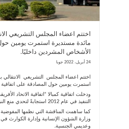
اختتم اعضاء المجلس التشريعي الان
مائدة مستديرة استمرت يومين حول 
الأشخاص المشردين داخليًا.
24 أبريل، 2022
جوبا
اختتم اعضاء المجلس التشريعي الانتقالي ب
استمرت يومين حول المصادقة على اتفاقية كم
ودخلت اتفاقية كمبالا “اتفاقية الاتحاد الأفري
التنفيذ في عام 2012 استجابةً لتحدي منع النزوح الداخلي في إفريقيا والتصدي له.
كما ساهمت المناقشة التي نظمها المفوضية ال
وزارة الشؤون الإنسانية وإدارة الكوارث ف
وعديمي الجنسية.