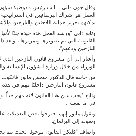
وقال جون دابي ، نائب رئيس مفوضية شؤون 
العمل هو إشراك البرلمانيين في استراتيجية
يمكنهم تعزيز حماية اللاجئين والنازحين وال
وتابع دابي “ورشة العمل هذه جيدة جدًا لأنه
القانونية التي تم تطويرها وتمريرها ، وبعد 
النازحين ودعهم”.
وأشار إلى أن مشروع قانون النازحين الذي 
الوزراء من خلال وزارة الشؤون الإنسانية وال
من جانبه قال الدكتور جيمس مابور قاتكوث رئ
مشروع قانون النازحين داخليًا مهم في هذه ال
وتابع “يجب سن هذا القانون لانه مهم جداً وق
في ما نفعله”.
ويقول مابور إنهم اقترحوا بعض التعديلات ع
وصوله إلى البرلمان.
واضاف “فليكن القانون موجودًا بحيث يتم تخصي