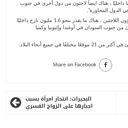
 داخليًا ، هناك ايضاً لاجئون من دول أخرى في جنوب
 الدول المجاورة”.
و وفقًا للمفوضية السامية للأمم المتحدة لشؤون اللاجئين ، هناك ما يقدر بنحو 1.6 مليون نازح داخليًا
، وحوالي 2.2 مليون لاجئ من جنوب السودان في أوغندا وإثيوبيا وكينيا
Share on Facebook
البحيرات: انتحار امرأة بسبب
اجبارها على الزواج القسري