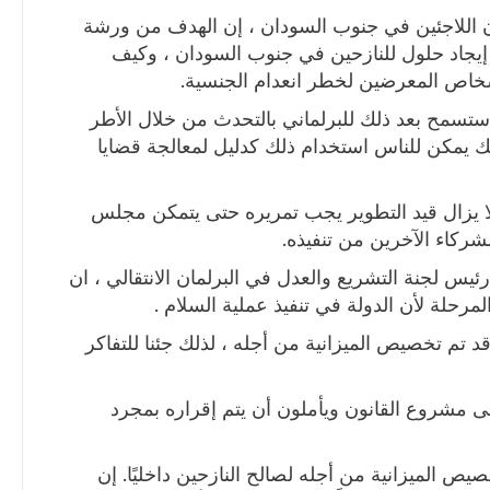
اللاجئين في جنوب السودان ، إن الهدف من ورشة
 إيجاد حلول للنازحين في جنوب السودان ، وكيف
أشخاص المعرضين لخطر انعدام الجنسية.
ا ستسمح بعد ذلك للبرلماني بالتحدث من خلال الأطر
ذلك يمكن للناس استخدام ذلك كدليل لمعالجة قضايا
لا يزال قيد التطوير يجب تمريره حتى يتمكن مجلس
شركاء الآخرين من تنفيذه.
يس لجنة التشريع والعدل في البرلمان الانتقالي ، ان
مرحلة لأن الدولة في تنفيذ عملية السلام .
د تم تخصيص الميزانية من أجله ، لذلك جئنا للتفاكر
لى مشروع القانون ويأملون أن يتم إقراره بمجرد
ص الميزانية من أجله لصالح النازحين داخليًا. إن