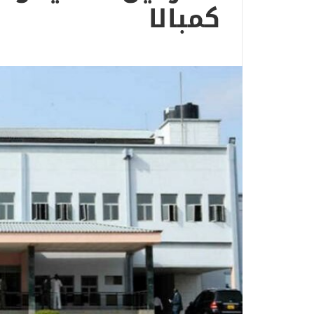
كمبالا