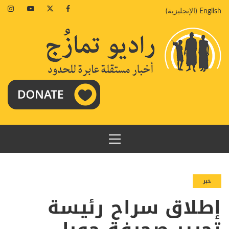
خطي
agram
Youtube
Twitter
Facebook
English
(
الإنجليزية
)
لى
لمحتوى
القائمة
الرئيسية
خبر
إطلاق سراح رئيسة