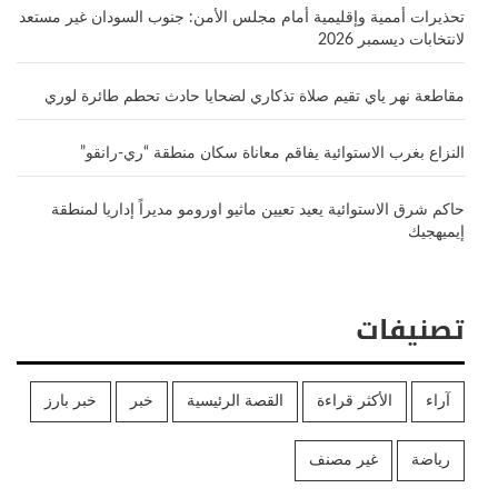
تحذيرات أممية وإقليمية أمام مجلس الأمن: جنوب السودان غير مستعد
لانتخابات ديسمبر 2026
مقاطعة نهر ياي تقيم صلاة تذكاري لضحايا حادث تحطم طائرة لوري
النزاع بغرب الاستوائية يفاقم معاناة سكان منطقة “ري-رانقو”
حاكم شرق الاستوائية يعيد تعيين ماثيو اورومو مديراً إداريا لمنطقة
إيميهجيك
تصنيفات
آراء
الأكثر قراءة
القصة الرئيسية
خبر
خبر بارز
رياضة
غير مصنف