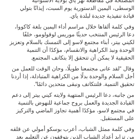
المصلحة في مقاطعة نهر ياي بولاية الاستوائية
الوسطى، اليمين الدستورية يوم السبت، إيذانًا بتولي
قيادة تنفيذية جديدة لبلدة ياي.
وفي كلمة ألقاها خلال مراسم أداء اليمين بلغة كاكووا،
دعا الرئيس المنتخب حديثًا موريس لوقولومو، خلفًا
لكيني بيتر، أبناء مجتمع لاسو إلى التمسك بالسلام وتعزيز
الوحدة ونبذ الكراهية والانقسام، مؤكدًا أن التنمية
الحقيقية لا يمكن أن تتحقق إلا بتكاتف المجتمع.
وقال “لقد عانى مجتمعنا طويلًا، وحان الوقت للعمل من
أجل السلام والوحدة بدلًا من الكراهية المتبادلة، إذا أردنا
تحقيق التنمية. فلنتكاتف ونبقى متحدين دائمًا”.
من جانبه، دعا الرئيس المنتهية ولايته كيني بيتر إلى دعم
القيادة الجديدة والعمل بروح جماعية للنهوض بالتنمية
في مجتمع لاسو، مؤكدًا أهمية تجاوز الماضي والتركيز
على المستقبل.
وفي كلمة ممثل الشباب، أعرب بوسكو أمولي عن قلقه
من تزايد أعداد الشباب الذين يتوقفون عن التعليم بعد