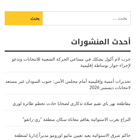
البحث
عن:
أحدث المنشورات
حزب لام أكول يشكك في مساعي الحركة الشعبية للانتخابات وتدعو
لإجراء حوار بوساطة إقليمية
تحذيرات أممية وإقليمية أمام مجلس الأمن: جنوب السودان غير مستعد
لانتخابات ديسمبر 2026
مقاطعة نهر ياي تقيم صلاة تذكاري لضحايا حادث تحطم طائرة لوري
النزاع بغرب الاستوائية يفاقم معاناة سكان منطقة “ري-رانقو”
حاكم شرق الاستوائية يعيد تعيين ماثيو اورومو مديراً إداريا لمنطقة