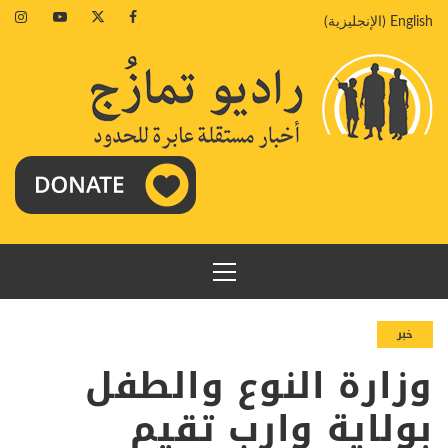
خطي
agram
Youtube
Twitter
Facebook
English
(
الإنجليزية
)
لى
لمحتوى
القائمة
الرئيسية
خبر
وزارة النوع والطفل
بولاية وارب تقيم