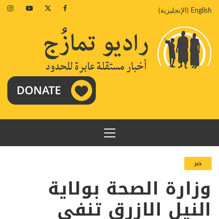
خطي
agram
Youtube
Twitter
Facebook
English
(
الإنجليزية
)
لى
لمحتوى
القائمة
الرئيسية
خبر
وزارة الصحة بولاية
النيل الازرق تنفى