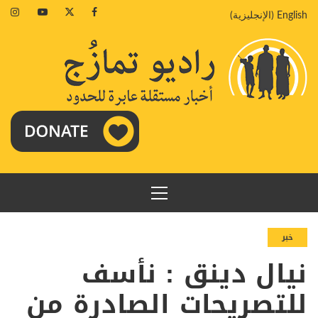
طي
tagram
Youtube
Twitter
Facebook
English
(
الإنجليزية
)
ى
محتوى
القائمة
الرئيسية
خبر
نيال دينق : نأسف
للتصريحات الصادرة من