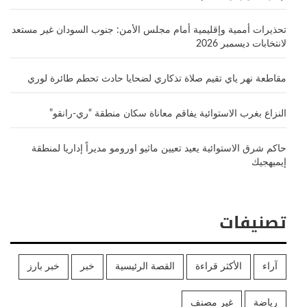
تحذيرات أممية وإقليمية أمام مجلس الأمن: جنوب السودان غير مستعد
لانتخابات ديسمبر 2026
مقاطعة نهر ياي تقيم صلاة تذكاري لضحايا حادث تحطم طائرة لوري
النزاع بغرب الاستوائية يفاقم معاناة سكان منطقة “ري-رانقو”
حاكم شرق الاستوائية يعيد تعيين ماثيو اورومو مديراً إداريا لمنطقة
إيميهجيك
تصنيفات
آراء
الأكثر قراءة
القصة الرئيسية
خبر
خبر بارز
رياضة
غير مصنف