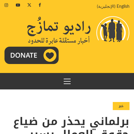
خطي
agram
Youtube
Twitter
Facebook
English
(
الإنجليزية
)
لى
لمحتوى
القائمة
الرئيسية
خبر
برلماني يحذر من ضياع