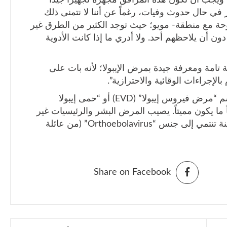
 في حال حدوث وفيات، رغماً عن أننا لا نتمنى ذلك
فتوحة مع منطقة- مويو؛ حيث توجد الكثير من الطرق غير
دون أن يلاحظهم أحد. ولا أدري ما إذا كانت الأدوية
ة تامة ومعرفة جيدة بمرض الإيبولا؛ لأنه بات على
الإجراءات الوقائية والاحترازية”.
يُذكر أن مرض الإيبولا، والمعروف رسمياً باسم “مرض فيروس إيبولا” (EVD) أو “حمى إيبولا
 ما يكون مميتاً. يصيب المرض البشر والرئيسيات غير
البشرية (مثل القردة)، وتسببه فيروسات معينة تنتمي إلى جنس “Orthoebolavirus” (من عائلة
Share on Facebook