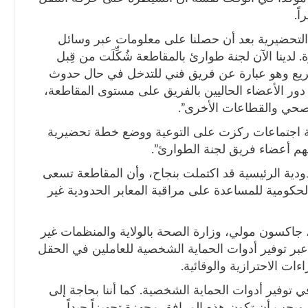
ً.
ت التحضيرية بعد أن حصلنا على معلومات عبر وسائل
 لدينا الآن لجنة طوارئ بالمقاطعة شُكِّلَت من قِبل
سريع وهو عبارة عن فريق فني للتدخل في حال حدوث
دور الأعضاء الحاليين بالفريق على مستوى المقاطعة،
لصحي والقطاعات الأخرى”.
عة اجتماعات ركزت على التوعية ووضع خطة تحضيرية
هم أعضاء فريق لجنة الطوارئ”.
دودية الرئيسية قد اكتملت بنجاح، وأن المقاطعة تسعى
حكومية للمساعدة على مراقبة المعابر الحدودية غير
اكسون مولي، وزارة الصحة بالولاية والمنظمات غير
بر توفير أدوات الحماية الشخصية للعاملين في الحقل
ءات الاحترازية والوقائية.
توفير أدوات الحماية الشخصية. كما أننا بحاجة إلى
يجب أن تكون هذه المرافق مجهزة تجهيزاً جيداً