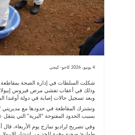
4 يونيو، 2026
كاجو- كيجي
شكلت السلطات في إدارة الصحة بمقاطعة كا
وذلك في أعقاب تفشي مرض فيروس إيبولا “ال
وبعد تسجيل حالات إصابة في دولة أوغندا الم
وتشترك المقاطعة في حدودها مع مديريتي “مو
بسبب الحدود المفتوحة “البرية” التي يتنقل ع
وفي تصريح لراديو تمازج يوم الأربعاء، قال أن
طوارئ صحية وفنية للحد من انتشار الإيبولا