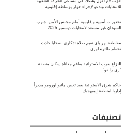
حزب لام أكول يشكك في مساعي الحركة الشعبية
للانتخابات وتدعو لإجراء حوار بوساطة إقليمية
تحذيرات أممية وإقليمية أمام مجلس الأمن: جنوب
السودان غير مستعد لانتخابات ديسمبر 2026
مقاطعة نهر ياي تقيم صلاة تذكاري لضحايا حادث
تحطم طائرة لوري
النزاع بغرب الاستوائية يفاقم معاناة سكان منطقة
“ري-رانقو”
حاكم شرق الاستوائية يعيد تعيين ماثيو اورومو مديراً
إداريا لمنطقة إيميهجيك
تصنيفات