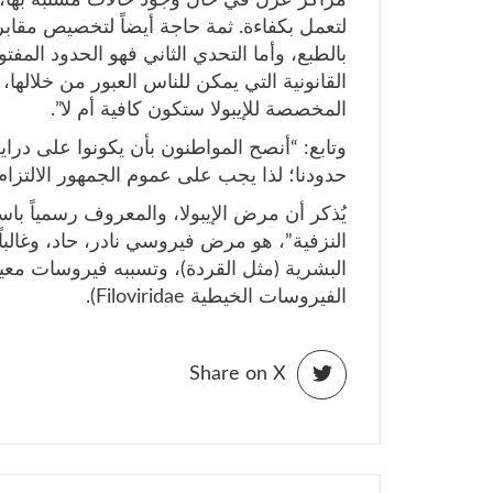
لتعمل بكفاءة. ثمة حاجة أيضاً لتخصيص مقابر
بالطبع، وأما التحدي الثاني فهو الحدود الم
القانونية التي يمكن للناس العبور من خلالها، 
المخصصة للإيبولا ستكون كافية أم لا”.
وتابع: “أنصح المواطنون بأن يكونوا على دراي
حدودنا؛ لذا يجب على عموم الجمهور الالتزام ب
النزفية”، هو مرض فيروسي نادر، حاد، وغالباً
الفيروسات الخيطية Filoviridae).
Share on X