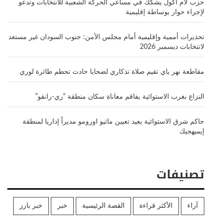
حزب لام أكول يشكك في مساعي الحركة الشعبية للانتخابات وتدعو
لإجراء حوار بوساطة إقليمية
تحذيرات أممية وإقليمية أمام مجلس الأمن: جنوب السودان غير مستعد
لانتخابات ديسمبر 2026
مقاطعة نهر ياي تقيم صلاة تذكاري لضحايا حادث تحطم طائرة لوري
النزاع بغرب الاستوائية يفاقم معاناة سكان منطقة “ري-رانقو”
حاكم شرق الاستوائية يعيد تعيين ماثيو اورومو مديراً إداريا لمنطقة
إيميهجيك
تصنيفات
آراء
الأكثر قراءة
القصة الرئيسية
خبر
خبر بارز