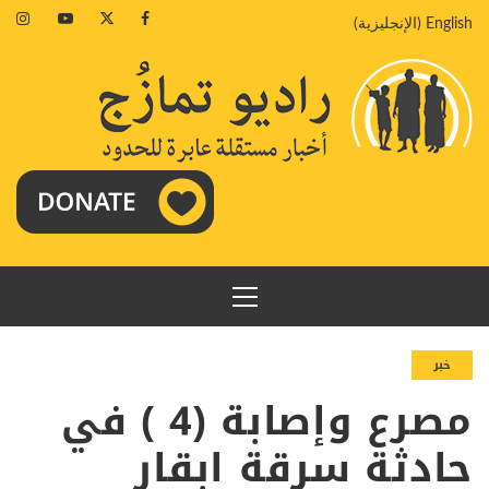
خطي
agram
Youtube
Twitter
Facebook
English
(
الإنجليزية
)
لى
لمحتوى
القائمة
الرئيسية
خبر
مصرع وإصابة (4 ) في
حادثة سرقة ابقار