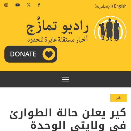
خطي
agram
Youtube
Twitter
Facebook
English
(
الإنجليزية
)
لى
لمحتوى
القائمة
الرئيسية
خبر
كير يعلن حالة الطوارئ
في ولايتي الوحدة