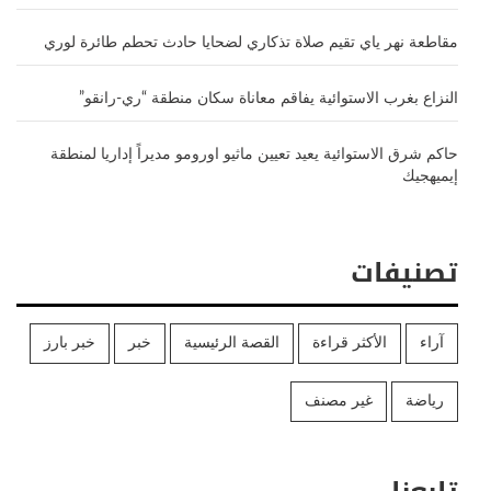
مقاطعة نهر ياي تقيم صلاة تذكاري لضحايا حادث تحطم طائرة لوري
النزاع بغرب الاستوائية يفاقم معاناة سكان منطقة “ري-رانقو”
حاكم شرق الاستوائية يعيد تعيين ماثيو اورومو مديراً إداريا لمنطقة
إيميهجيك
تصنيفات
آراء
الأكثر قراءة
القصة الرئيسية
خبر
خبر بارز
رياضة
غير مصنف