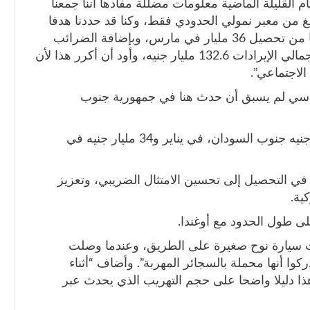
 القليلة الماضية معلومات مضللة مفادها أننا جمعنا
مبلغ من معبر نمولي الحدودي فقط، وكنا قد حددنا هدفا
بتحصيل 30 مليار جنيه في نمولي، لكننا تمكنا من تحصيل 36 مليار في مارس، وبإضافة الضرائب
المحلية التي قادها المفوض شول كور، بلغ إجمالي الإيرادات 132.6 مليار جنيه، وأود أن أكرر هذا لأن
لاجتماعي”.
اسي لم يسبق أن حدث هنا في جمهورية جنوب
وقال إن هذه زيادة كبيرة مقارنة بـ 17 مليار جنيه جنوب السودان، في يناير و34 مليار جنيه في
 في التحصيل إلى تحسين الامتثال الضريبي، وتعزيز
ية.
لى طول الحدود مع أوغندا.
نقلبت سيارة نوح صغيرة على الطريق، وعندما وصلت
ركوا أنها محملة بالسجائر المهربة”. وأضاف “أثناء
هذا دليلا واضحا على حجم التهريب الذي يحدث عبر