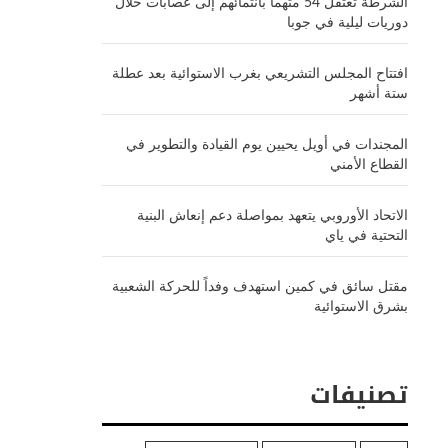
الشرطة تعتقل 54 متهماً بانتمائهم إلى عصابات خلال
دوريات ليلية في جوبا
افتتاح المجلس التشريعي بغرب الاستوائية بعد عطلة
ستة أشهر
المجندات في أويل يحيين يوم القيادة والتطوير في
القطاع الأمني
الاتحاد الأوروبي يتعهد بمواصلة دعم إنعاش البنية
التحتية في ياي
مقتل سائق في كمين استهدف وفداً للحركة الشعبية
بشرق الاستوائية
تصنيفات