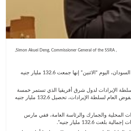
, Simon Akuei Deng, Commissioner General of the SSRA,
أعلنت السلطة الوطنية للإيرادات في جنوب السودان، اليوم “الاثنين” إنها جمعت 132.6 مليار جنيه
 لسلطة الإيرادات لدول شرق أفريقيا الذي تستمر خمسة
أيام في جوبا، وصف سايمون أكوي دينق، المفوض العام لسلطة الإيرادات، تحصيل 132.6 مليار جنيه
ات المحلية والجمارك والرئاسة العامة، ففي مارس