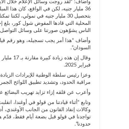
وأضاف: “لقد روجت وسائل الإعلام خلال الأيام
36 مليار جنيه، لكن في الواقع، كان هذا ال
الناس يشوّهون صورتنا على وسائل التواصل ا
وأضاف “هذا أمر يجب تسجيله، وهو رقم قي
السودان”.
فبراير 2025.
وعزا رئيس سلطة الوطنية للإيرادات الزيادة
مراقبة الحدود، وتشديد تطبيق اللوائح الجمرك
وأعرب عن قلقه إزاء تزايد تهريب البضائع ع
وتابع “أثناء قيادتنا من قولو في أوغندا، ا
وكالات إنفاذ القانون من الجانب الأوغندي، أد
تواجدنا في قولو قبل بضعة أيام فقط، قدّم 
حدودنا”.