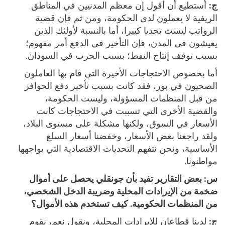
ج:
أستطيع أن أقول إن معظم المدنيين في المناطق
الريفية لا يعملون لدى الحكومة، ومن ثم فإن قضية
الرواتب ليست تحديا كبيرا، أما بالنسبة لأولئك الذين
يعيشون في المدن، فإن التأخير في الدفع أمر مفهوم؛
بسبب توقف إنتاج النفط؛ بسبب الحرب في السودان.
أما بخصوص الاحتجاجات الأخيرة التي قام بها العاملون
الصحيون في بور، فقد كانت بسبب تأخير دفع الحوافز
من قبل المنظمات المسؤولة، وليست الحكومة،
والقضية الأخرى التي تسببت في الاحتجاجات كانت
الأسعار في السوق، ولكنها مشكلة على مستوى البلاد،
ولقد راجعنا بعض الأسعار، وخفضنا أسعار السلع
الأساسية، ونحن نتفهم التحديات الاقتصادية التي يواجهها
مواطنونا.
س:
بعض التقارير تفيد بأن جونقلي يحصل على أموال
ضخمة من الإيرادات المحلية وضريبة الدخل الشخصي،
من المنظمات الحكومية. كيف تستخدم هذه الأموال؟
ج:
لدينا قطاعان للإيرادات المحلية، ونقول نعم، نقوم