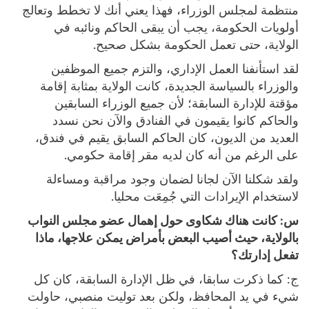
منتظمة لمجلس الوزراء، فهذا يعني أنك لا تخطط وتعالج
أولويات الحكومة، يجب أن يبقى الحاكم ونائبه في
الولاية، حتى تعمل الحكومة بشكل صحيح.
لقد استأنفنا العمل الإداري، والتزم جميع الموظفين
والوزراء بالسياسة الجديدة، كانت الولاية بمثابة إقامة
مؤقتة للإدارة السابقة؛ لأن جميع الوزراء السابقين
والحاكم كانوا يقيمون في الفنادق والآن نحن نسدد
العديد من الديون، كان الحاكم السابق يقيم في فندق،
على الرغم من أنه كان لديه مقر إقامة حكومي.
ولقد شكلنا الآن لجانا لضمان وجود مراقبة ومساءلة
لاستخدام الإيرادات التي جُمِعَت محليا.
س:
كانت هناك شكاوى حول إهمال عضو مجلس النواب
بالولاية، حيث أصيب البعض بأمراض يمكن علاجها، ماذا
تفعل إدارتك؟
ج: كما ذكرت سابقا، في ظل الإدارة السابقة، كان كل
شيء في يد المحافظ، ولكن بعد توليت منصبي، حاولت