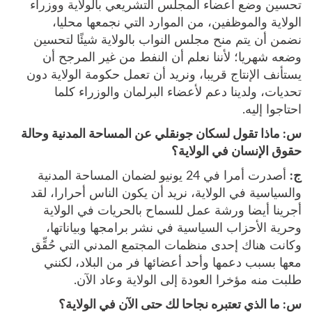
تحسين وضع أعضاء المجلس التشريعي بالولاية ووزراء
الولاية والموظفين، من الموارد التي نجمعها محليا،
نضمن أن يتم منح مجلس النواب بالولاية شيئًا لتحسين
وضعه شهريا؛ لأننا نعلم أن النفط من غير المرجح أن
يستأنف الإنتاج قريبا، ونريد أن تعمل حكومة الولاية دون
تحديات، ولدينا دعم لأعضاء البرلمان والوزراء كلما
احتاجوا إليه.
س:
ماذا تقول لسكان جونقلي عن المساحة المدنية وحالة
حقوق الإنسان في الولاية؟
ج:
أصدرت أمرا في 24 يونيو لضمان المساحة المدنية
والسياسية في الولاية، نريد أن يكون الناس أحرارا، لقد
أجرينا أيضا ورشة عمل للسماح بالحريات في الولاية
وحرية الأحزاب السياسية في نشر برامجها وبياناتها،
وكانت هناك إحدى منظمات المجتمع المدني التي حُقِّق
معها بسبب دعمها وأحد أعضائها فر من البلاد، لكنني
طلبت منه مؤخرا العودة إلى الولاية وعاد الآن.
س
: ما الذي تعتبره نجاحا لك حتى الآن في الولاية؟