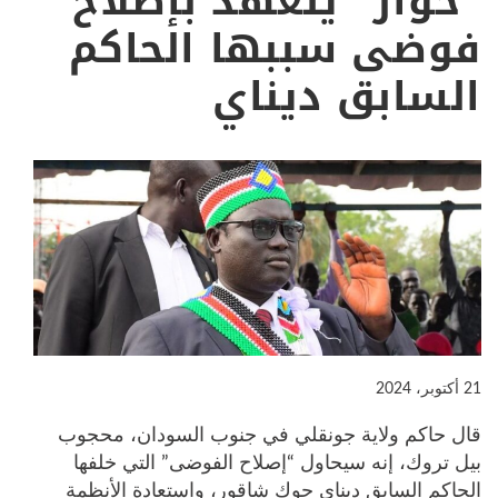
“حوار” يتعهد بإصلاح
فوضى سببها الحاكم
السابق ديناي
21 أكتوبر، 2024
قال حاكم ولاية جونقلي في جنوب السودان، محجوب
بيل تروك، إنه سيحاول “إصلاح الفوضى” التي خلفها
الحاكم السابق ديناي جوك شاقور، واستعادة الأنظمة