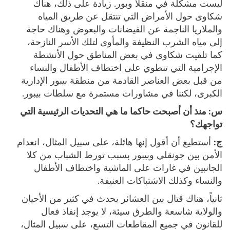
ليست مشكلة في منقلا وبور. زيادة على ذلك، هناك
شكاوى حول الأمراض التي تنتقل عن طريق المياه
والملاريا الناجمة عن الفيضانات والبعوض وهناك حاجة
إلى مياه الشرب النظيفة والمأوى لتلك الأسر النازحة،
كما تلقيت شكاوى في بعض المناطق حول الأنشطة
الإجرامية التي تنطوي على اختطاف الأطفال والنساء
من قبل بعض العناصر القادمة من منطقة بيبور الإدارية
الكبرى، لكننا في مشاورات مستمرة مع سلطات بيبور.
س: منذ أن أصبحت حاكما ما هي التحديات الرئيسية التي
تواجهك؟
ج:
أستطيع أن أقول إنها هائلة، على سبيل المثال، انعدام
الأمن بين جونقلي وبيبور بسبب تورط الشباب من كلا
الجانبين في غارات على الماشية واختطاف الأطفال
والنساء وكذلك الاشتباكات العنيفة.
ثانياً، هناك قتال بين العشائر يحدث في كثير من الأحيان
والولاية شاسعة والطرق سيئة، لا يوجد إنفاذ فعال
للقانون في جميع المقاطعات التسع، على سبيل المثال،