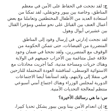
ج:
لقد نجحت في الحفاظ على الأمن في معظم
المناطق، وخاصة بين بيبور وجونقلي، لقد تمكنا من
استعادة العديد من الأطفال المختطفين وتعاملنا مع بعض
أعمال العنف بين القبائل على نحو سلمي ومؤخرا القتال
بين عشيرتي أيوال وهول.
لقد نجحت إدارتي في إرسال وفود إلى المناطق
المتضررة من الفيضانات، حتى تتمكن الحكومة من
الوقوف مع المتضررين، ولقد نجحنا في ضمان وجود
علاقة عمل متناغمة بين الأحزاب جميعهم في الولاية
وهناك حريات ومساحة مدنية، كما أجريت محادثات مع
الاستوائية الوسطى، لمناقشة العودة المحتملة للنازحين
في منقلا إلى ولايتهم، ولقد استأنفنا أيضا الاجتماعات
الدورية لمجلس الوزراء وهناك اجتماع أمني أسبوعي
منتظم لمعالجة التحديات الأمنية.
س:
ما هي رسالتك الأخيرة؟
ج:
إن انعدام الأمن بيننا وبين بيبور يشكل تحديا كبيرا،